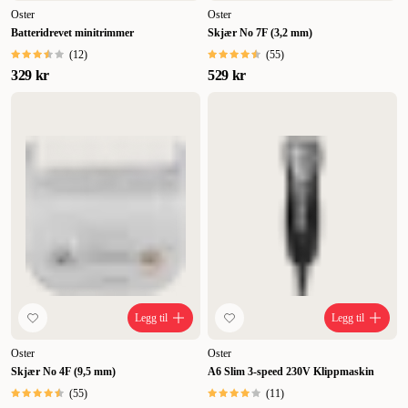
ergonomisk og kan også øke presisjonen litt.
Kjøp en hundetrimmer
Oster
Oster
online her på ZOO.no så blir pelsklippingen en sann fornøyelse.
Batteridrevet minitrimmer
Skjær No 7F (3,2 mm)
(
12
)
(
55
)
329 kr
529 kr
Legg til
Legg til
Oster
Oster
Skjær No 4F (9,5 mm)
A6 Slim 3-speed 230V Klippmaskin
(
55
)
(
11
)