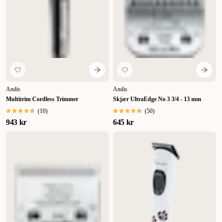
Andis
Andis
Multitrim Cordless Trimmer
Skjær UltraEdge No 3 3/4 - 13 mm
(
10
)
(
50
)
943 kr
645 kr