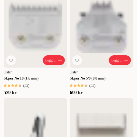
Legg til
Legg til
Oster
Oster
Skjær No 10 (1,6 mm)
Skjær No 5/8 (0,8 mm)
(
55
)
(
55
)
529 kr
699 kr