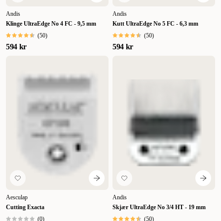
Andis
Andis
Klinge UltraEdge No 4 FC - 9,5 mm
Kutt UltraEdge No 5 FC - 6,3 mm
(
50
)
(
50
)
594 kr
594 kr
Aesculap
Andis
Cutting Exacta
Skjær UltraEdge No 3/4 HT - 19 mm
(
0
)
(
50
)