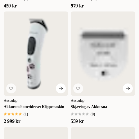
459 kr
979 kr
Aesculap
Aesculap
Akkurata batteridrevet Klippemaskin
Skjæring av Akkurata
(
1
)
(
0
)
2 999 kr
559 kr