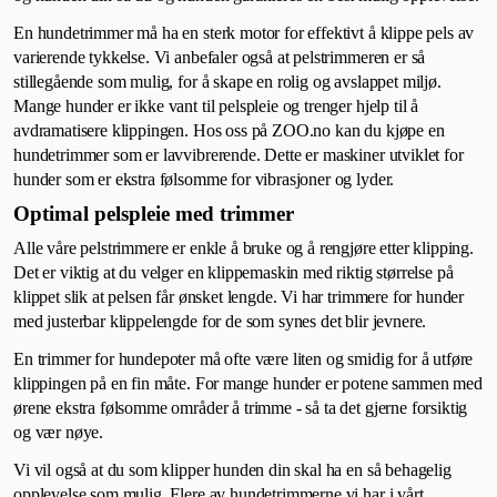
En hundetrimmer må ha en sterk motor for effektivt å klippe pels av
varierende tykkelse. Vi anbefaler også at pelstrimmeren er så
stillegående som mulig, for å skape en rolig og avslappet miljø.
Mange hunder er ikke vant til pelspleie og trenger hjelp til å
avdramatisere klippingen. Hos oss på ZOO.no kan du kjøpe en
hundetrimmer som er lavvibrerende. Dette er maskiner utviklet for
hunder som er ekstra følsomme for vibrasjoner og lyder.
Optimal pelspleie med trimmer
Alle våre pelstrimmere er enkle å bruke og å rengjøre etter klipping.
Det er viktig at du velger en klippemaskin med riktig størrelse på
klippet slik at pelsen får ønsket lengde. Vi har trimmere for hunder
med justerbar klippelengde for de som synes det blir jevnere.
En trimmer for hundepoter må ofte være liten og smidig for å utføre
klippingen på en fin måte. For mange hunder er potene sammen med
ørene ekstra følsomme områder å trimme - så ta det gjerne forsiktig
og vær nøye.
Vi vil også at du som klipper hunden din skal ha en så behagelig
opplevelse som mulig. Flere av hundetrimmerne vi har i vårt