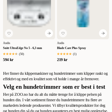
Andis
Andis
Snitt UltraEdge No 5 - 6,3 mm
Blade Care Plus Spray
(
50
)
(
1
)
594 kr
219 kr
Her finner du klippemaskiner og hundetrimmer som klipper raskt og
effektivt og med en kvalitet som vil holde i mange år fremover.
Velg en hundetrimmer som er best i test
Her på ZOO.no har du alt du måtte trenge for å klippe pelsen på
hunden din. I vårt sortiment finner du hundetrimmere fra flere av
markedets ledende produsenter. Vi tilbyr kvalitetsprodukter for deg
og hunden din så du og hunden garanteres en best mulig opplevelse.