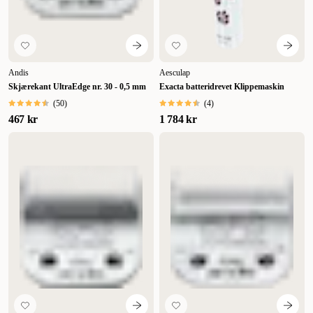
Andis
Aesculap
Skjærekant UltraEdge nr. 30 - 0,5 mm
Exacta batteridrevet Klippemaskin
(
50
)
(
4
)
467 kr
1 784 kr