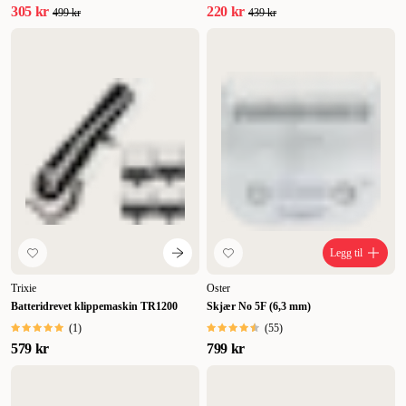
305 kr
220 kr
499 kr
439 kr
Legg til
Trixie
Oster
Batteridrevet klippemaskin TR1200
Skjær No 5F (6,3 mm)
(
1
)
(
55
)
579 kr
799 kr