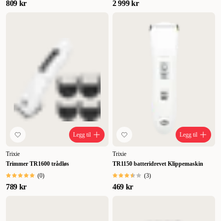
809 kr
2 999 kr
Legg til
Legg til
Trixie
Trixie
Trimmer TR1600 trådløs
TR1150 batteridrevet Klippemaskin
(
0
)
(
3
)
789 kr
469 kr