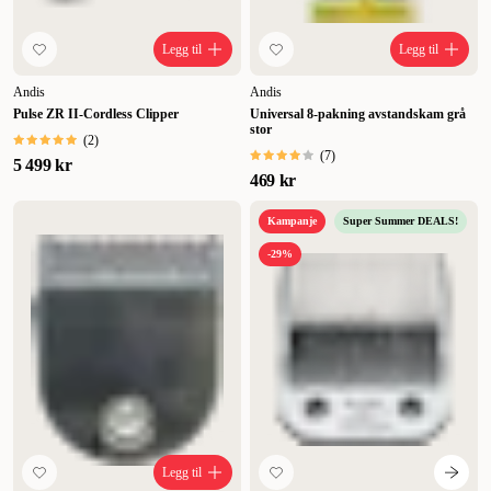
Legg til
Legg til
Andis
Andis
Pulse ZR II-Cordless Clipper
Universal 8-pakning avstandskam grå
stor
(
2
)
(
7
)
5 499 kr
469 kr
Kampanje
Super Summer DEALS!
-29%
Legg til