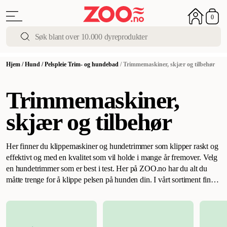
0
Hjem
/
Hund
/
Pelspleie Trim- og hundebad
/
Trimmemaskiner, skjær og tilbehør
Trimmemaskiner,
skjær og tilbehør
Her finner du klippemaskiner og hundetrimmer som klipper raskt og
effektivt og med en kvalitet som vil holde i mange år fremover.
Velg
en hundetrimmer som er best i test
.
Her på ZOO.no har du alt du
måtte trenge for å klippe pelsen på hunden din. I vårt sortiment finner
du hundetrimmere fra flere av markedets ledende produsenter. Vi
tilbyr kvalitetsprodukter for deg og hunden din så du og hunden
garanteres en best mulig opplevelse.
En hundetrimmer må ha en sterk
motor for effektivt å klippe pels av varierende tykkelse. Vi anbefaler