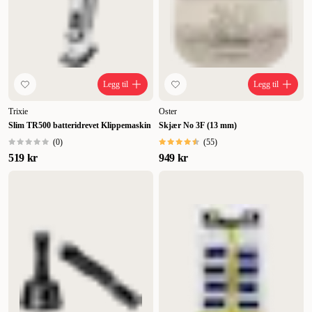
Legg til
Legg til
Trixie
Oster
Slim TR500 batteridrevet Klippemaskin
Skjær No 3F (13 mm)
(
0
)
(
55
)
519 kr
949 kr