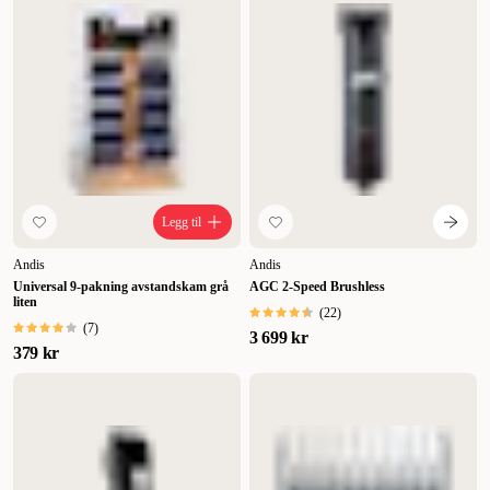
Legg til
Andis
Andis
Universal 9-pakning avstandskam grå
AGC 2-Speed Brushless
liten
(
22
)
(
7
)
3 699 kr
379 kr