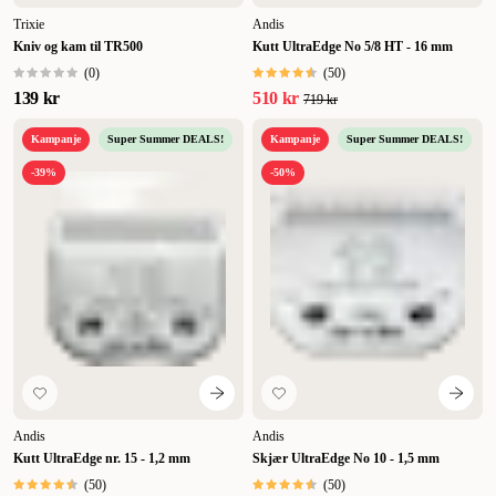
Trixie
Andis
Kniv og kam til TR500
Kutt UltraEdge No 5/8 HT - 16 mm
(
0
)
(
50
)
139 kr
510 kr
719 kr
Kampanje
Super Summer DEALS!
Kampanje
Super Summer DEALS!
-39%
-50%
Andis
Andis
Kutt UltraEdge nr. 15 - 1,2 mm
Skjær UltraEdge No 10 - 1,5 mm
(
50
)
(
50
)