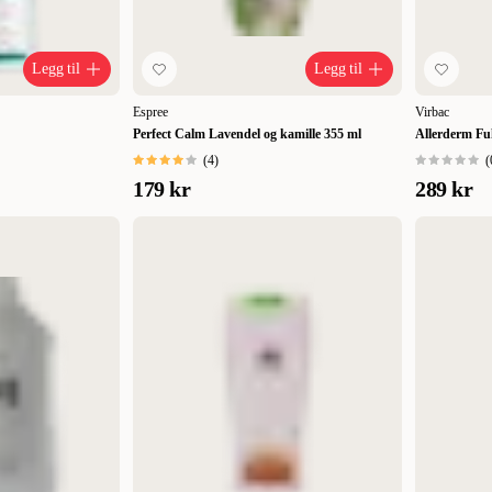
Legg til
Legg til
Espree
Virbac
Perfect Calm Lavendel og kamille 355 ml
Allerderm Fu
(
4
)
(
179 kr
289 kr