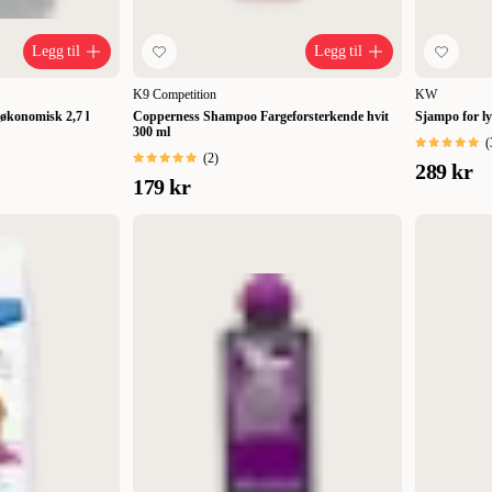
Legg til
Legg til
K9 Competition
KW
økonomisk 2,7 l
Copperness Shampoo Fargeforsterkende hvit
Sjampo for ly
300 ml
(
(
2
)
289 kr
179 kr