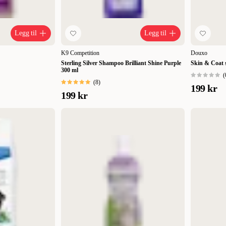
Legg til
Legg til
K9 Competition
Douxo
Sterling Silver Shampoo Brilliant Shine Purple
Skin & Coat s
300 ml
(
(
8
)
199 kr
199 kr