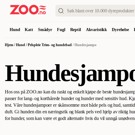
Hund
Katt
Smådyr
Fugl
Reptil
Akvaristikk
Dyrehelse
Hjem
/
Hund
/
Pelspleie Trim- og hundebad
/
Hundesjampo
Hundesjamp
Hos oss på ZOO.no kan du raskt og enkelt kjøpe de beste hundesjam
passer for lang- og korthårede hunder og hunder med sensitiv hud.
Kjø
test
.
Våre hundesjampoer er skånsomme mot både pels og hud, samtidi
duft. Gi hunden din en næringsrik og blank pels ved hjelp av riktig h
for hunder, som kan være et godt alternativ hvis du vil unngå unødven
hunden din er gammel eller syk.
Flere av våre hundesjampoer er kåret til
markedet. Her på ZOO.no kan du finne den beste hundesjampoen til 