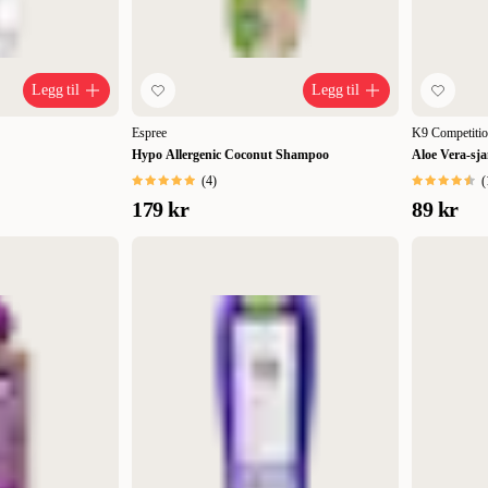
Legg til
Legg til
Espree
K9 Competiti
Hypo Allergenic Coconut Shampoo
Aloe Vera-sj
(
4
)
(
179 kr
89 kr