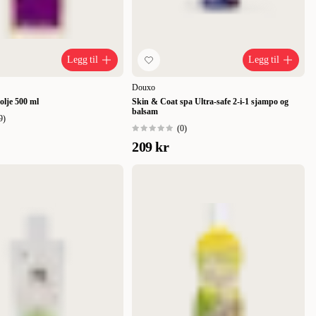
Legg til
Legg til
Douxo
lje 500 ml
Skin & Coat spa Ultra-safe 2-i-1 sjampo og
balsam
9
)
(
0
)
209 kr