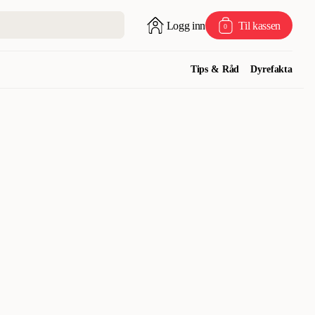
Logg inn
Til kassen
0
Tips & Råd
Dyrefakta