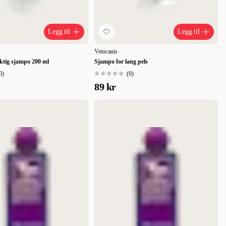
Legg til
Legg til
Vetocanis
ktig sjampo 200 ml
Sjampo for lang pels
0
)
(
0
)
89 kr