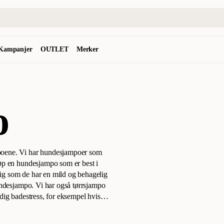
Kampanjer
OUTLET
Merker
o
poene. Vi har hundesjampoer som
p en hundesjampo som er best i
g som de har en mild og behagelig
undesjampo. Vi har også tørrsjampo
dig badestress, for eksempel hvis
 best i test og er bestselgere på
hunden din.
Hvordan velge riktig