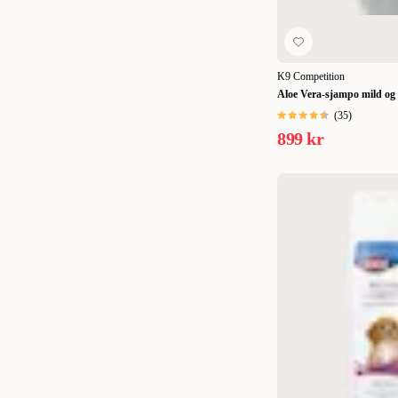
K9 Competition
Aloe Vera-sjampo mild og 
(
35
)
899 kr