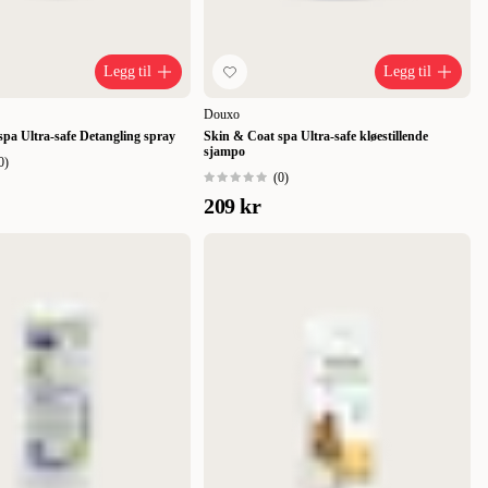
Legg til
Legg til
Douxo
pa Ultra-safe Detangling spray
Skin & Coat spa Ultra-safe kløestillende
sjampo
0
)
(
0
)
209 kr