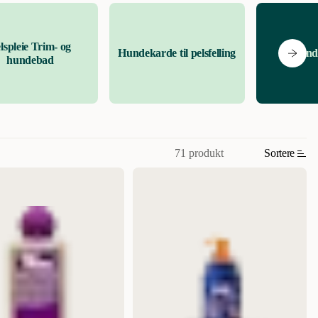
lspleie Trim- og
Hundekarde til pelsfelling
Hund
hundebad
71 produkt
Sortere