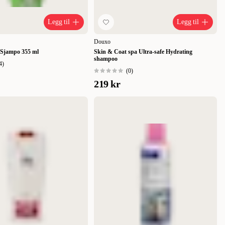
Legg til
Legg til
Douxo
 Sjampo 355 ml
Skin & Coat spa Ultra-safe Hydrating
shampoo
4
)
(
0
)
219 kr