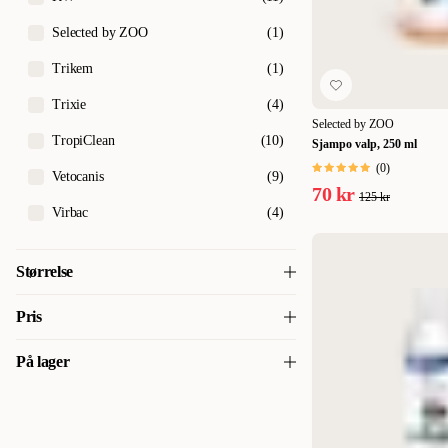
Selected by ZOO
(
1
)
Trikem
(
1
)
Trixie
(
4
)
Selected by ZOO
TropiClean
(
10
)
Sjampo valp, 250 ml
(
0
)
Vetocanis
(
9
)
70 kr
125 kr
Virbac
(
4
)
Størrelse
100 ml
(
1
)
Pris
150 ml
(
1
)
På lager
70
70
200 ml
(
9
)
På lager
(
53
)
250 ml
(
13
)