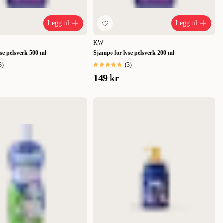
Legg til
Legg til
KW
se pelsverk 500 ml
Sjampo for lyse pelsverk 200 ml
3
)
(
3
)
149 kr