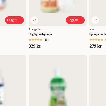
Legg til
Legg til
Allergenius
KW
Dog Spesialsjampo
Sjampo minko
(
15
)
(
329 kr
279 kr