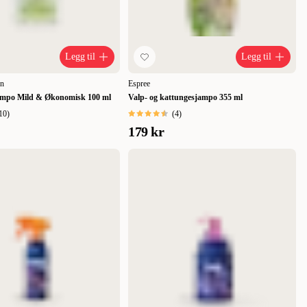
Legg til
Legg til
on
Espree
ampo Mild & Økonomisk 100 ml
Valp- og kattungesjampo 355 ml
10
)
(
4
)
179 kr