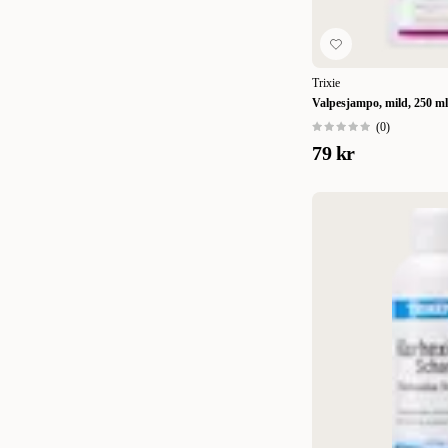
Trixie
Valpesjampo, mild, 250 ml
(
0
)
79 kr