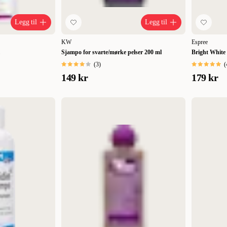
Legg til
Legg til
KW
Espree
Sjampo for svarte/mørke pelser 200 ml
Bright White
(
3
)
(
149 kr
179 kr