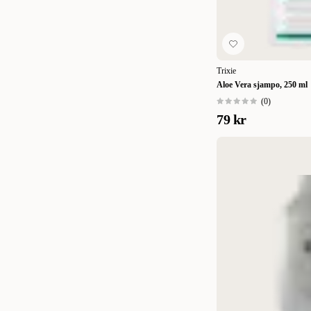
Trixie
Aloe Vera sjampo, 250 ml
(
0
)
79 kr