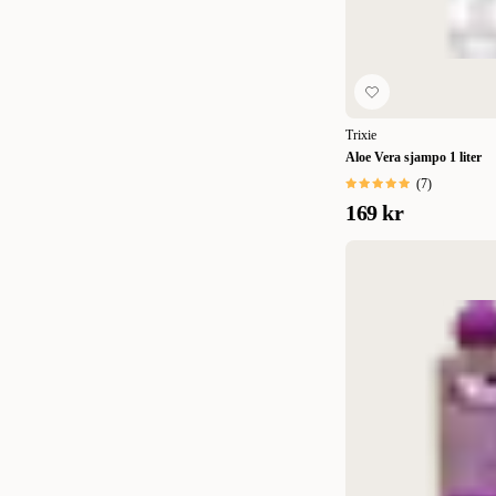
295 ml
(
1
)
300 ml
(
18
)
355 ml
(
18
)
500 ml
(
6
)
Trixie
Aloe Vera sjampo 1 liter
1 L
(
1
)
(
7
)
2,7 L
(
1
)
169 kr
5,7 L
(
1
)
75 g
(
1
)