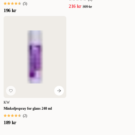
(
5
)
216 kr
309 kr
196 kr
KW
Minkoljespray for glans 240 ml
(
2
)
189 kr