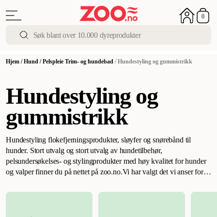
0
Hjem
/
Hund
/
Pelspleie Trim- og hundebad
/
Hundestyling og gummistrikk
Hundestyling og
gummistrikk
Hundestyling flokefjerningsprodukter, sløyfer og snørebånd til
hunder. Stort utvalg og stort utvalg av hundetilbehør,
pelsundersøkelses- og stylingprodukter med høy kvalitet for hunder
og valper finner du på nettet på zoo.no.
Vi har valgt det vi anser for å
være markedets beste produkter for å vedlikeholde hundens pels.
Her kan alle hunderaser, store som små, finne sin personlige favoritt.
For langhårede pelser er det veldig godt å bruke en innpakning til
pelsen fra tid til annen. Spesielt etter badet når du har vært på