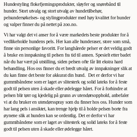
Hundestyling flokefjerningsprodukter, sløyfer og snørebånd til
hunder. Stort utvalg og stort utvalg av hundetilbehør,
pelsundersøkelses- og stylingprodukter med høy kvalitet for hunder
og valper finner du på nettet på zoo.no.
Vi har valgt det vi anser for å være markedets beste produkter for å
vedlikeholde hundens pels. Her kan alle hunderaser, store som små,
finne sin personlige favoritt. For langhårede pelser er det veldig godt
å bruke en innpakning til pelsen fra tid til annen. Spesielt etter badet
når du har vært på utstilling, siden pelsen ofte får litt ekstra hard
behandling. Hos oss finner du et bredt utvalg av innpakninger slik at
du kan finne det beste for akkurat din hund. Det er derfor vi har
gummibåndene som er laget av slitesterk og solid lateks for å feste
godt til pelsen uten å skade eller ødelegge håret. For å forhindre at
pelsen blir tørr og kjedelig på grunn av utendørsopphold, anbefaler
vi at du bruker en utendørsspray som du finner hos oss. Hunder som
har lang pels i ansiktet, kan trenge hjelp til å holde pelsen borte fra
øynene slik at hunden kan se ordentlig. Det er derfor vi har
gummibåndene som er laget av slitesterk og solid lateks for å feste
godt til pelsen uten å skade eller ødelegge håret.