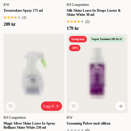
KW
K9 Competition
Tovutredare Spray 175 ml
Silk Shine Leave In Drops Luster &
Shine White 30 ml
(
1
)
(
2
)
209 kr
179 kr
Kampanje
Super Summer DEALS!
-30%
Legg til
K9 Competition
KW
Magic Silver Shine Leave In Spray
Grooming Pulver med silikon
Brilliant Shine White 250 ml
(
0
)