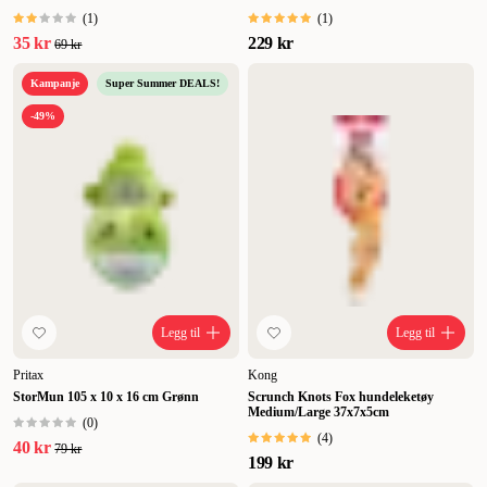
(
1
)
(
1
)
35 kr
229 kr
69 kr
Kampanje
Super Summer DEALS!
-49%
Legg til
Legg til
Pritax
Kong
StorMun 105 x 10 x 16 cm Grønn
Scrunch Knots Fox hundeleketøy
Medium/Large 37x7x5cm
(
0
)
(
4
)
40 kr
79 kr
199 kr