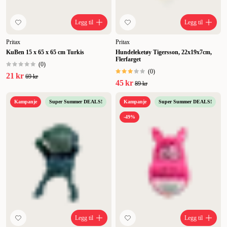
Legg til
Legg til
Pritax
Pritax
KuBen 15 x 65 x 65 cm Turkis
Hundeleketøy Tigersson, 22x19x7cm,
Flerfarget
(
0
)
(
0
)
21 kr
69 kr
45 kr
89 kr
Kampanje
Super Summer DEALS!
Kampanje
Super Summer DEALS!
-49%
Legg til
Legg til