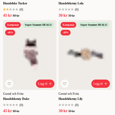
Hundeleke Tucker
Hundeleketøy Lola
(
0
)
(
0
)
45 kr
30 kr
89 kr
59 kr
Kampanje
Super Summer DEALS!
Kampanje
Super Summer DEALS!
-49%
-49%
Legg til
Legg til
Gustaf och Evita
Gustaf och Evita
Hundeleketøy Duke
Hundeleketøy Lily
(
0
)
(
0
)
45 kr
30 kr
89 kr
59 kr