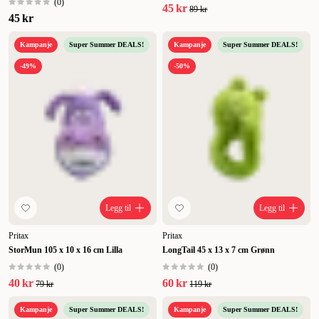
(
0
)
45 kr
89 kr
45 kr
Kampanje
Super Summer DEALS!
Kampanje
Super Summer DEALS!
-49%
-50%
Legg til
Legg til
Pritax
Pritax
StorMun 105 x 10 x 16 cm Lilla
LongTail 45 x 13 x 7 cm Grønn
(
0
)
(
0
)
40 kr
60 kr
79 kr
119 kr
Kampanje
Super Summer DEALS!
Kampanje
Super Summer DEALS!