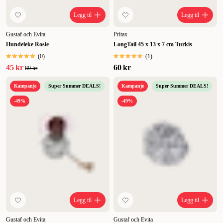
Legg til
Legg til
Gustaf och Evita
Pritax
Hundeleke Rosie
LongTail 45 x 13 x 7 cm Turkis
(
0
)
(
1
)
45 kr
60 kr
89 kr
Kampanje
Super Summer DEALS!
Kampanje
Super Summer DEALS!
-49%
-49%
Legg til
Legg til
Gustaf och Evita
Gustaf och Evita