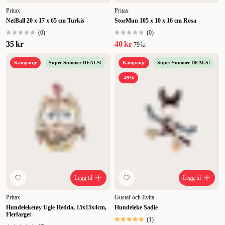
Pritax
Pritax
NetBall 20 x 17 x 65 cm Turkis
StorMun 105 x 10 x 16 cm Rosa
(
0
)
(
0
)
35 kr
40 kr
79 kr
Kampanje
Super Summer DEALS!
Kampanje
Super Summer DEALS!
-49%
Legg til
Legg til
Pritax
Gustaf och Evita
Hundeleketøy Ugle Hedda, 15x15x4cm,
Hundeleke Sadie
Flerfarget
(
1
)