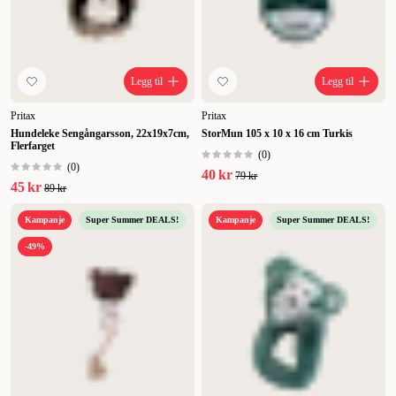
Legg til
Legg til
Pritax
Pritax
Hundeleke Sengångarsson, 22x19x7cm,
StorMun 105 x 10 x 16 cm Turkis
Flerfarget
(
0
)
(
0
)
40 kr
79 kr
45 kr
89 kr
Kampanje
Super Summer DEALS!
Kampanje
Super Summer DEALS!
-49%