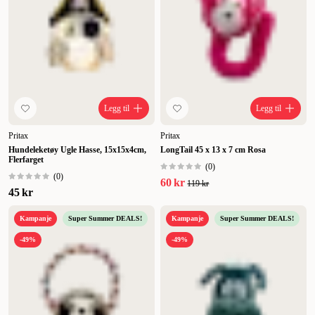
Legg til
Legg til
Pritax
Pritax
Hundeleketøy Ugle Hasse, 15x15x4cm,
LongTail 45 x 13 x 7 cm Rosa
Flerfarget
(
0
)
(
0
)
60 kr
119 kr
45 kr
Kampanje
Super Summer DEALS!
Kampanje
Super Summer DEALS!
-49%
-49%