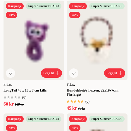
Kampanje
Super Summer DEALS!
Kampanje
Super Summer DEALS!
-50%
-49%
Legg til
Legg til
Pritax
Pritax
LongTail 45 x 13 x 7 cm Lilla
Hundeleketøy Foxson, 22x19x7cm,
Flerfarget
(
0
)
(
0
)
60 kr
119 kr
45 kr
89 kr
Kampanje
Super Summer DEALS!
Kampanje
Super Summer DEALS!
-49%
-49%