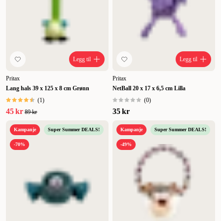
Legg til
Legg til
Pritax
Pritax
Lang hals 39 x 125 x 8 cm Grønn
NetBall 20 x 17 x 6,5 cm Lilla
(
1
)
(
0
)
45 kr
35 kr
89 kr
Kampanje
Super Summer DEALS!
Kampanje
Super Summer DEALS!
-70%
-49%