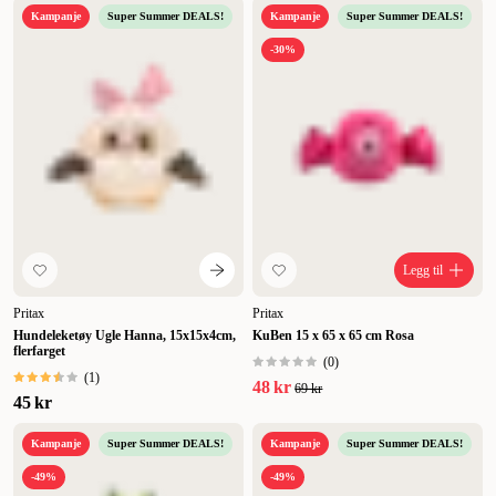
Kampanje
Super Summer DEALS!
Kampanje
Super Summer DEALS!
-30%
Legg til
Pritax
Pritax
Hundeleketøy Ugle Hanna, 15x15x4cm,
KuBen 15 x 65 x 65 cm Rosa
flerfarget
(
0
)
(
1
)
48 kr
69 kr
45 kr
Kampanje
Super Summer DEALS!
Kampanje
Super Summer DEALS!
-49%
-49%