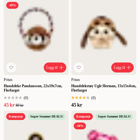
-49%
Legg til
Legg til
Pritax
Pritax
Hundeleke Pandansson, 22x19x7cm,
Hundeleketøy Ugle Herman, 15x15x4cm,
Flerfarget
Flerfarget
(
0
)
(
0
)
45 kr
45 kr
89 kr
Kampanje
Super Summer DEALS!
Kampanje
Super Summer DEALS!
-50%