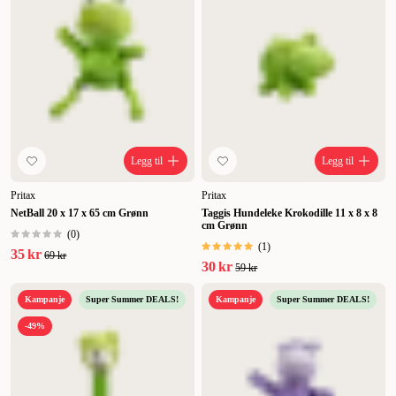
Legg til
Legg til
Pritax
Pritax
NetBall 20 x 17 x 65 cm Grønn
Taggis Hundeleke Krokodille 11 x 8 x 8
cm Grønn
(
0
)
(
1
)
35 kr
69 kr
30 kr
59 kr
Kampanje
Super Summer DEALS!
Kampanje
Super Summer DEALS!
-49%