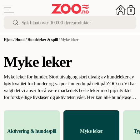
0
Hjem
/
Hund
/
Hundeleker & spill
/
Myke leker
Myke leker
Myke leker for hunder. Stort utvalg og stort utvalg av hundeleker av
høy kvalitet for hunder og valper finner du på nett på ZOO.no.
Vi har
valgt det vi anser for å være markedets beste leker med pip utviklet
for forskjellige livsfaser og aktivitetsnivåer. Her kan alle hunderaser,
store som små, finne sin personlige favoritt. Myke plysjleker med
eller uten fyll og tut er morsomme og ofte verdsatte elementer i
hundens lekekasse. Velg mellom flere forskjellige myke og søte leker
for hunden som kombinerer fantastisk myk plysj med andre
Aktivering & hundespill
Myke leker
Ty
materialer som føles interessante i munnen, og velg mellom lekne og
fristende pipelyder eller stille leker. Vi har også leker med