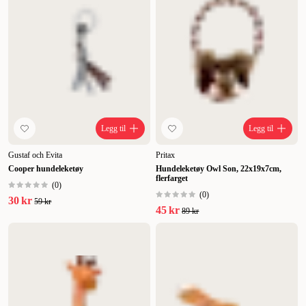
Legg til
Legg til
Gustaf och Evita
Pritax
Cooper hundeleketøy
Hundeleketøy Owl Son, 22x19x7cm,
flerfarget
(
0
)
(
0
)
30 kr
59 kr
45 kr
89 kr