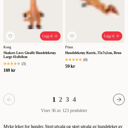
Legg til
Legg til
Kong
Pritax
Shakers Luvs Giraffe Hundeleketøy
Hundeleketøy Korris, 55x7x2cm, Brun
Large 41x8x8cm
(
0
)
(
3
)
59 kr
169 kr
1
2
3
4
Viser 36 av 123
produkter
Myke leker for hunder. Stort utvalg og stort utvalg av hundeleker av