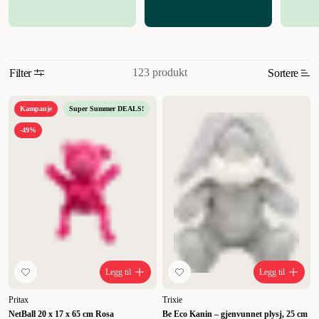
avstengningsknapp for pipelyden.
123 produkt
Filter
Sortere
Mest relevant
Kampanje
Super Summer DEALS!
Nytt
-49%
Høyest pris
Lavest pris
Tilbud
Legg til
Legg til
Pritax
Trixie
NetBall 20 x 17 x 65 cm Rosa
Be Eco Kanin – gjenvunnet plysj, 25 cm