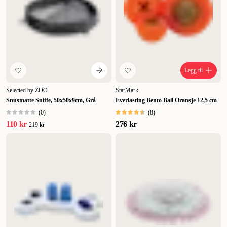
Legg til
Selected by ZOO
StarMark
Snusmatte Sniffe, 50x50x9cm, Grå
Everlasting Bento Ball Oransje 12,5 cm
(
0
)
(
8
)
110 kr
276 kr
219 kr