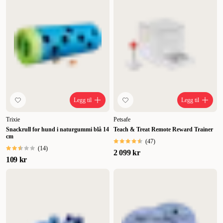
Legg til
Legg til
Trixie
Petsafe
Snackrull for hund i naturgummi blå 14
Teach & Treat Remote Reward Trainer
cm
(
47
)
(
14
)
2 099 kr
109 kr