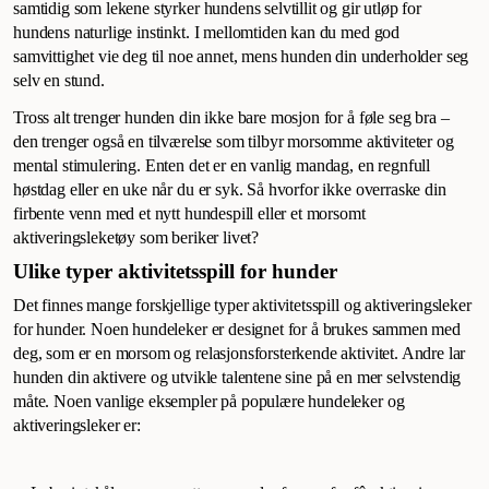
samtidig som lekene styrker hundens selvtillit og gir utløp for
hundens naturlige instinkt. I mellomtiden kan du med god
samvittighet vie deg til noe annet, mens hunden din underholder seg
selv en stund.
Tross alt trenger hunden din ikke bare mosjon for å føle seg bra –
den trenger også en tilværelse som tilbyr morsomme aktiviteter og
mental stimulering. Enten det er en vanlig mandag, en regnfull
høstdag eller en uke når du er syk. Så hvorfor ikke overraske din
firbente venn med et nytt hundespill eller et morsomt
aktiveringsleketøy som beriker livet?
Ulike typer aktivitetsspill for hunder
Det finnes mange forskjellige typer aktivitetsspill og aktiveringsleker
for hunder. Noen hundeleker er designet for å brukes sammen med
deg, som er en morsom og relasjonsforsterkende aktivitet. Andre lar
hunden din aktivere og utvikle talentene sine på en mer selvstendig
måte. Noen vanlige eksempler på populære hundeleker og
aktiveringsleker er: