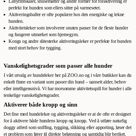
Labyrintskåler, snusematter og andre former for fôraktivering er
perfekt for hunden som ellers sitter på varmesetet.
Aktiveringsballer er ofte populære hos den energiske og lekne
hunden.
Aktivitetsleker som involverer snuten passer for de fleste hunder
og fungerer utmerket som hjernegym.
Kongs og andre slitesterke aktiveringsleker er perfekte for hunden
med stort behov for tygging.
Vanskelighetsgrader som passer alle hunder
I vårt utvalg av hundeleker her på ZOO.no og i våre butikker kan du
enkelt finne en variant som passer din hund – uansett alder, behov
eller intelligensnivå. Vi har morsomme aktivitetsspill for hunder i alle
tenkelige vanskelighetsgrader.
Aktiverer både kropp og sinn
Det fine med hundeleker og aktiveringsleker er at de ofte er designet
for å aktivere både hundens kropp og knopp. Ved å utføre naturlig
doggy atferd som sniffing, tygging, slikking eller apporting, løser det
et problem som fører til direkte belønning og samtidig blir beriket.