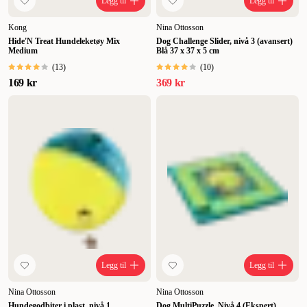
Legg til
Legg til
utmerket som hjernegym.
Kongs og andre slitesterke aktiveringsleker
er perfekte for hunden med stort behov for
Kong
Nina Ottosson
tygging.
Vanskelighetsgrader som passer alle hunder
.
I vårt utvalg av
Hide'N Treat Hundeleketøy Mix
Dog Challenge Slider, nivå 3 (avansert)
Medium
Blå 37 x 37 x 5 cm
hundeleker her på ZOO.no og i våre butikker kan du enkelt finne en
variant som passer din hund – uansett alder, behov eller
(
13
)
(
10
)
intelligensnivå. Vi har morsomme aktivitetsspill for hunder i alle
169 kr
369 kr
tenkelige vanskelighetsgrader.
Aktiverer både kropp og sinn
.
Det
fine med hundeleker og aktiveringsleker er at de ofte er designet for
å aktivere både hundens kropp og knopp. Ved å utføre naturlig
doggy atferd som sniffing, tygging, slikking eller apporting, løser det
et problem som fører til direkte belønning og samtidig blir
beriket.
Utforsk vårt utvalg på ZOO.no og finn den ultimate
hundeleken for hunden din!
Legg til
Legg til
Nina Ottosson
Nina Ottosson
Hundegodbiter i plast, nivå 1
Dog MultiPuzzle, Nivå 4 (Ekspert)