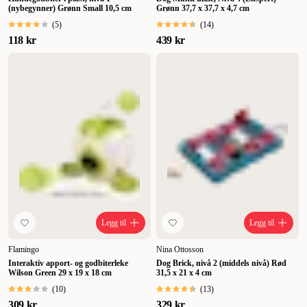
(nybegynner) Grønn Small 10,5 cm
Grønn 37,7 x 37,7 x 4,7 cm
(
5
)
(
14
)
118 kr
439 kr
Legg til
Legg til
Flamingo
Nina Ottosson
Interaktiv apport- og godbiterleke
Dog Brick, nivå 2 (middels nivå) Rød
Wilson Green 29 x 19 x 18 cm
31,5 x 21 x 4 cm
(
10
)
(
13
)
309 kr
329 kr