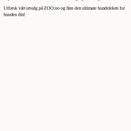
Utforsk vårt utvalg på ZOO.no og finn den ultimate hundeleken for
hunden din!