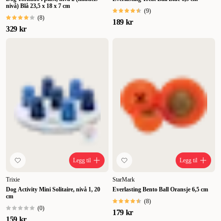
nivå) Blå 23,5 x 18 x 7 cm
(
9
)
(
8
)
189 kr
329 kr
Legg til
Legg til
Trixie
StarMark
Dog Activity Mini Solitaire, nivå 1, 20
Everlasting Bento Ball Oransje 6,5 cm
cm
(
8
)
(
0
)
179 kr
159 kr