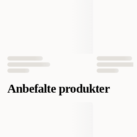
EAN nummer
035585360744
Anbefalte produkter