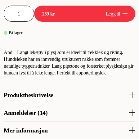
159 kr
Legg til
På lager
And – Langt leketøy i plysj som er ideelt til trekklek og risting.
Hundeleken har en innvendig strukturert nakke som fremmer
naturlige tyggeinstinkter. Lang pipetone og forsterket plysjdesign gir
hunden lyst til å leke lenge. Perfekt til apporteringslek
Produktbeskrivelse
Duck - Lang plysjleke som er ideell for tautrekking og risting.
Anmeldelser (14)
Hundeleketøyet har innvendig teksturert hals for naturlige
tyggeinstinkter. Fløyte med lav tone og forsterket plysjdesign
holder hunden underholdt i lang tid. Perfekt til å leke apport med
Mer informasjon
Hva synes andre kunder
hunden din. Kong Shakers Honkers Duck Small & Large.