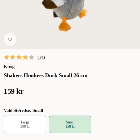
(
14
)
Kong
Shakers Honkers Duck Small 26 cm
159 kr
Vald Størrelse: Small
Large
Small
209 kr
159 kr