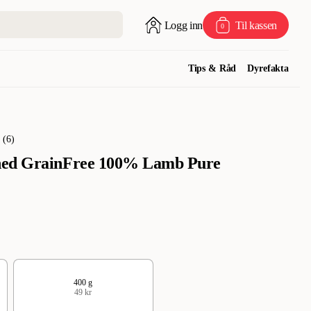
Logg inn
Til kassen
0
Tips & Råd
Dyrefakta
(
6
)
ned GrainFree 100% Lamb Pure
400 g
49 kr