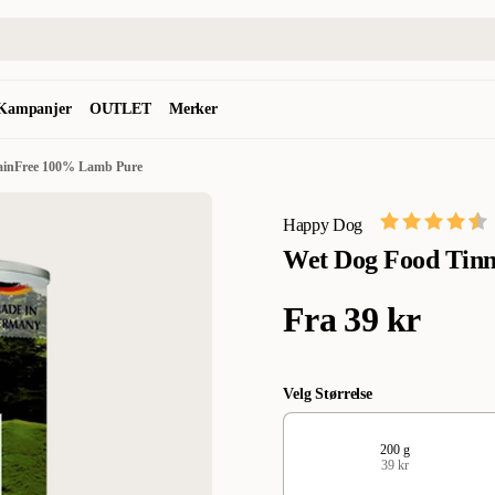
Kampanjer
OUTLET
Merker
ainFree 100% Lamb Pure
Happy Dog
Wet Dog Food Tin
Fra
39 kr
Velg Størrelse
200 g
39 kr