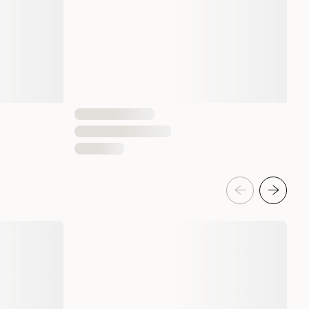
4001967155907
4001967155914