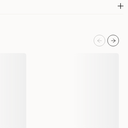
eldelser
 råaske 2,5 %, råfiber 1,0 %, fuktighetsinnhold 77,5 %
226603001
226603002
Hund
Hundefôr & hundemat
Våtfôr & våtmat
Happy Dog
112766
112767
200 g
400 g
Voksen
Våt mat