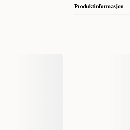
Analytiske bestanddeler
Produktinformasjon
AI-generert oppsummering av kundeanm
Råprotein 12,0 %, råfett 7,0 %,
Artikkelnummer
Kategori
Varemerke
Produsentens artikkelnummer
Størrelse
Dyrets alder
Fôrtype