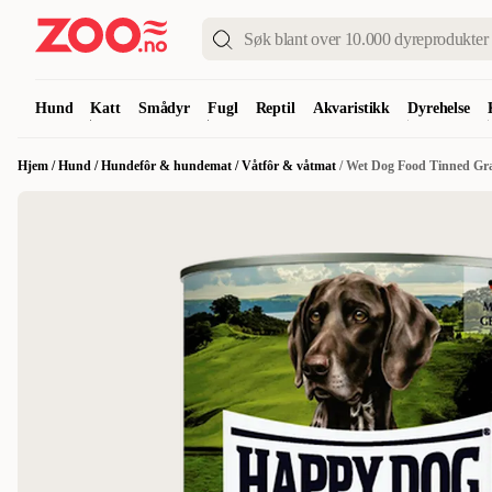
Hund
Katt
Smådyr
Fugl
Reptil
Akvaristikk
Dyrehelse
Hjem
/
Hund
/
Hundefôr & hundemat
/
Våtfôr & våtmat
/
Wet Dog Food Tinned Gr