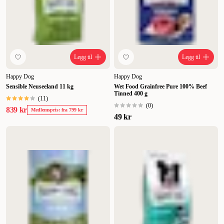
Tilbud
Legg til
Legg til
Happy Dog
Happy Dog
Sensible Neuseeland 11 kg
Wet Food Grainfree Pure 100% Beef
Tinned 400 g
(
11
)
(
0
)
839 kr
Medlemspris: fra 799 kr
49 kr