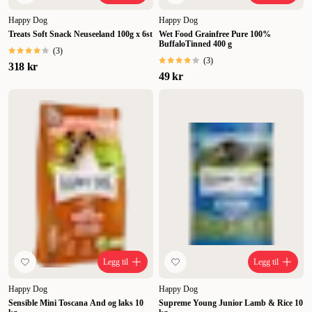
Happy Dog
Happy Dog
Treats Soft Snack Neuseeland 100g x 6st
Wet Food Grainfree Pure 100%
BuffaloTinned 400 g
(
3
)
(
3
)
318 kr
49 kr
Legg til
Legg til
Happy Dog
Happy Dog
Sensible Mini Toscana And og laks 10
Supreme Young Junior Lamb & Rice 10