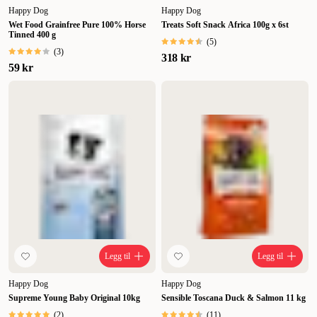
Happy Dog
Happy Dog
Wet Food Grainfree Pure 100% Horse
Treats Soft Snack Africa 100g x 6st
Tinned 400 g
(
5
)
(
3
)
318 kr
59 kr
Legg til
Legg til
Happy Dog
Happy Dog
Supreme Young Baby Original 10kg
Sensible Toscana Duck & Salmon 11 kg
(
2
)
(
11
)