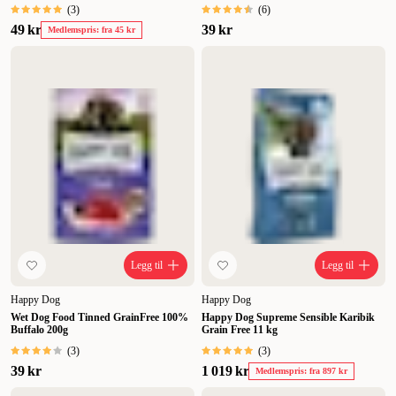
(
3
)
(
6
)
49 kr
39 kr
Medlemspris: fra 45 kr
Legg til
Legg til
Happy Dog
Happy Dog
Wet Dog Food Tinned GrainFree 100%
Happy Dog Supreme Sensible Karibik
Buffalo 200g
Grain Free 11 kg
(
3
)
(
3
)
39 kr
1 019 kr
Medlemspris: fra 897 kr