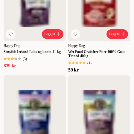
Legg til
Legg til
Happy Dog
Happy Dog
Sensible Ireland Laks og kanin 11 kg
Wet Food Grainfree Pure 100% Goat
Tinned 400 g
(
3
)
(
1
)
839 kr
59 kr