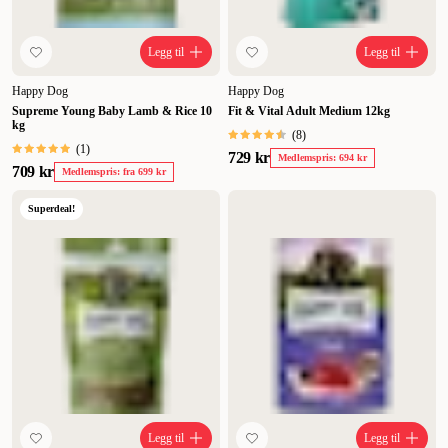
Legg til
Legg til
Happy Dog
Happy Dog
Supreme Young Baby Lamb & Rice 10
Fit & Vital Adult Medium 12kg
kg
(
8
)
(
1
)
729 kr
Medlemspris: 694 kr
709 kr
Medlemspris: fra 699 kr
Superdeal!
Legg til
Legg til