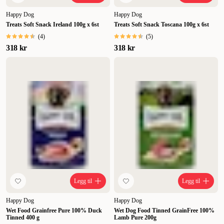
Happy Dog
Happy Dog
Treats Soft Snack Ireland 100g x 6st
Treats Soft Snack Toscana 100g x 6st
(
4
)
(
5
)
318 kr
318 kr
Legg til
Legg til
Happy Dog
Happy Dog
Wet Food Grainfree Pure 100% Duck
Wet Dog Food Tinned GrainFree 100%
Tinned 400 g
Lamb Pure 200g