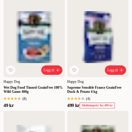
Legg til
Legg til
Happy Dog
Happy Dog
Wet Dog Food Tinned GrainFree 100%
Supreme Sensible France GrainFree
Wild Game 400g
Duck & Potato 4 kg
(
8
)
(
4
)
49 kr
499 kr
Medlemspris: fra 499 kr