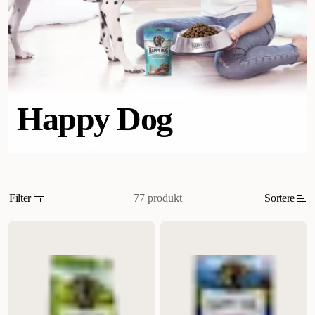
Happy Dog
77 produkt
Filter
Sortere
Mest relevant
Nytt
Høyest pris
Lavest pris