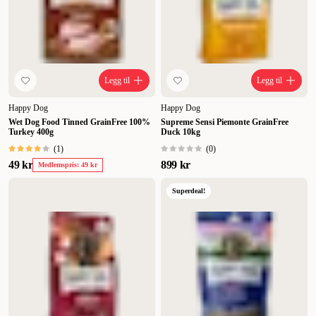
Legg til
Legg til
Happy Dog
Happy Dog
Wet Dog Food Tinned GrainFree 100%
Supreme Sensi Piemonte GrainFree
Turkey 400g
Duck 10kg
(
1
)
(
0
)
49 kr
899 kr
Medlemspris: 49 kr
Superdeal!