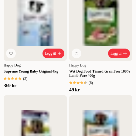
Legg til
Legg til
Happy Dog
Happy Dog
Supreme Young Baby Original 4kg
Wet Dog Food Tinned GrainFree 100%
Lamb Pure 400g
(
2
)
(
6
)
369 kr
49 kr