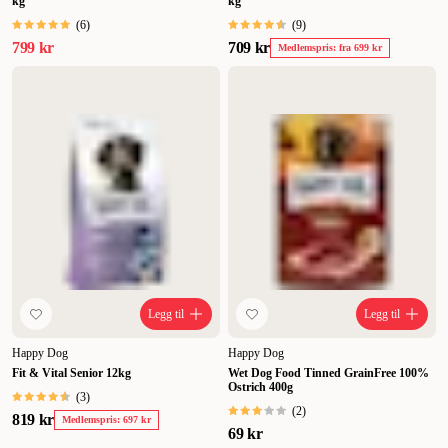
kg
kg
(
6
)
(
9
)
799 kr
709 kr
Medlemspris: fra 699 kr
Legg til
Legg til
Happy Dog
Happy Dog
Fit & Vital Senior 12kg
Wet Dog Food Tinned GrainFree 100%
Ostrich 400g
(
3
)
(
2
)
819 kr
Medlemspris: 697 kr
69 kr