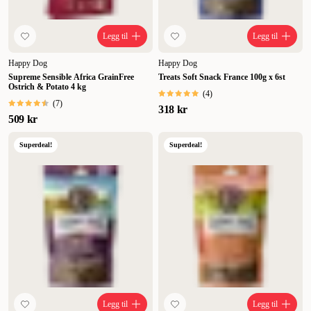
Legg til
Legg til
Happy Dog
Happy Dog
Supreme Sensible Africa GrainFree
Treats Soft Snack France 100g x 6st
Ostrich & Potato 4 kg
(
4
)
(
7
)
318 kr
509 kr
Superdeal!
Superdeal!
Legg til
Legg til