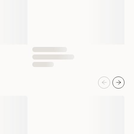
4000 gram
11000 gram
4001967022025
4001967117479