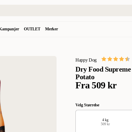
Kampanjer
OUTLET
Merker
Happy Dog
Dry Food Supreme 
Potato
Fra
509 kr
Velg Størrelse
4 kg
509 kr