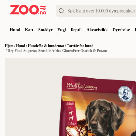
Hund
Katt
Smådyr
Fugl
Reptil
Akvaristikk
Dyrehelse
Hjem
/
Hund
/
Hundefôr & hundemat
/
Tørrfôr for hund
/
Dry Food Supreme Sensible Africa GlutenFree Ostrich & Potato