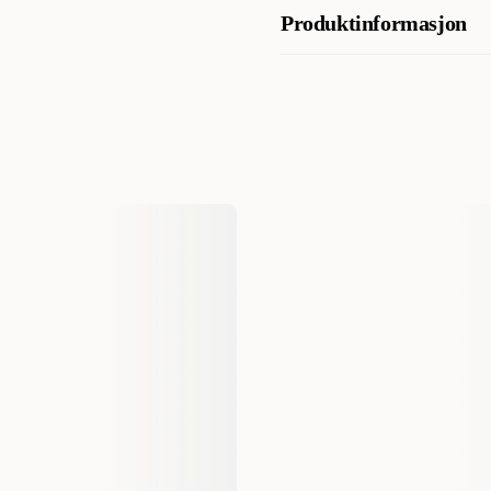
Analytiske bestanddeler
Produktinformasjon
AI-generert oppsummering av kundeanm
Råprotein 20 %, råfett 10 %, r
%, omega-6-fettsyror 2.6 %, o
Artikkelnummer
Kategori
Varemerke
Produsentens artikkelnummer
Størrelse
Dyrets alder
Fôrtype