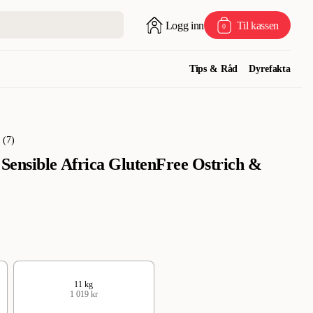
Logg inn
Til kassen
0
Tips & Råd
Dyrefakta
(
7
)
Sensible Africa GlutenFree Ostrich &
11 kg
1 019 kr