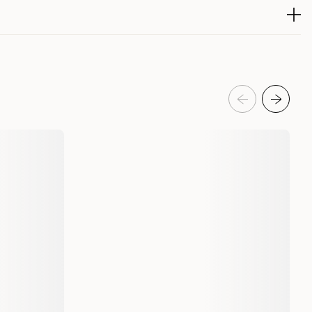
eldelser
åfibrer 3 %, råaska 7.5 %, kalcium 1.35 %, fosfor 0.95 %, natrium 0.35
mega-3-fettsyror 0.3 %
226597003
300000163
Hund
Hundefôr & hundemat
Tørrfôr for hund
Happy Dog
112310
60561
4 kg
11 kg
Voksen
Tørrfôr