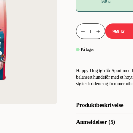
969 kr
969 kr
På lager
Happy Dog tørrfôr Sport med kjø
balansert hundefôr med et høy
støtter leddene og fremmer uth
Produktbeskrivelse
Happy Dog tørrfôr Sport med kjø
Anmeldelser (5)
balansert hundefôr med et høy
støtter leddene og fremmer uth