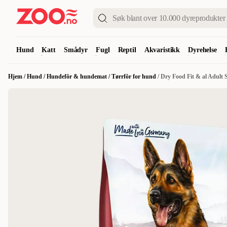
Hund
Katt
Smådyr
Fugl
Reptil
Akvaristikk
Dyrehelse
Hjem
/
Hund
/
Hundefôr & hundemat
/
Tørrfôr for hund
/
Dry Food Fit & al Adult 