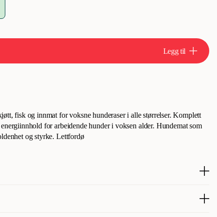
Legg til
tt, fisk og innmat for voksne hunderaser i alle størrelser. Komplett
t energiinnhold for arbeidende hunder i voksen alder. Hundemat som
oldenhet og styrke. Lettfordø
tt, fisk og innmat for voksne hunderaser i alle størrelser. Komplett
t energiinnhold for arbeidende hunder i voksen alder. Hundemat som
oldenhet og styrke. Lettfordøyelig proteinvariasjon med både musling