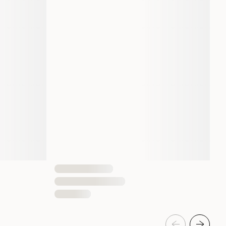
Voksen
Tørrfôr
14000 gram
4001967135534