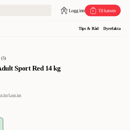
Logg inn
Til kassen
0
Tips & Råd
Dyrefakta
(
5
)
Adult Sport Red 14 kg
eg her
/
Logg inn