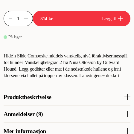
314 kr
Legg til
På lager
Hide'n Slide Composite middels vanskelig nivå fôraktiviseringsspill
for hunder. Vanskelighetsgrad 2 fra Nina Ottosson by Outward
Hound. Legg godbiter eller mat i de nedsenkede hullene og inni
klossene via hullet på toppen av klossen. La «vingene» dekke t
Produktbeskrivelse
Hide'n Slide Composite mellomhøyt mataktiveringsspill for
Anmeldelser (9)
hunder med vanskelighetsgrad 2 fra Nina Ottosson by Outward
Hound. Legg godbiter eller mat i de nedsenkede hullene, og inn i
blokkene gjennom hullet på toppen av blokken. La "vingene"
Mer informasjon
Hva synes andre kunder