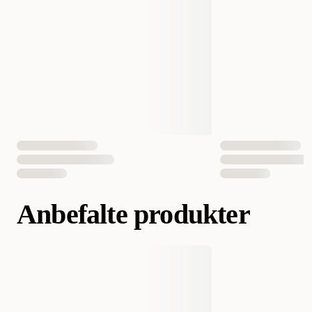
Antall i pakken
1 st
EAN nummer
700603695404
Anbefalte produkter