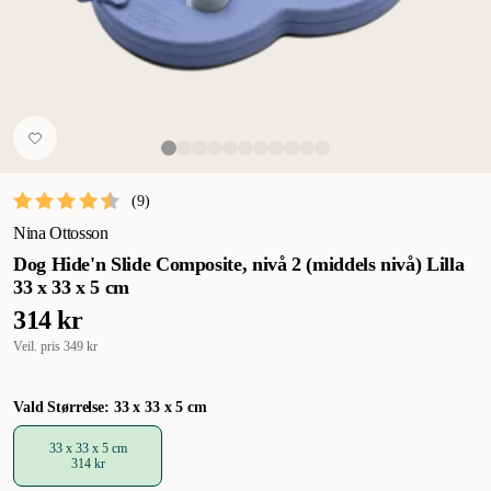
(
9
)
Nina Ottosson
Dog Hide'n Slide Composite, nivå 2 (middels nivå) Lilla
33 x 33 x 5 cm
314 kr
Veil. pris
349 kr
Vald Størrelse: 33 x 33 x 5 cm
33 x 33 x 5 cm
314 kr