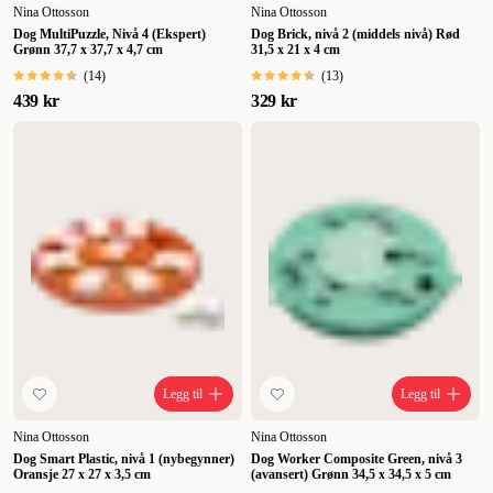
Nina Ottosson
Nina Ottosson
Dog MultiPuzzle, Nivå 4 (Ekspert)
Dog Brick, nivå 2 (middels nivå) Rød
Grønn 37,7 x 37,7 x 4,7 cm
31,5 x 21 x 4 cm
(
14
)
(
13
)
439 kr
329 kr
Legg til
Legg til
Nina Ottosson
Nina Ottosson
Dog Smart Plastic, nivå 1 (nybegynner)
Dog Worker Composite Green, nivå 3
Oransje 27 x 27 x 3,5 cm
(avansert) Grønn 34,5 x 34,5 x 5 cm