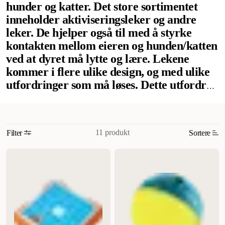
hunder og katter. Det store sortimentet
inneholder aktiviseringsleker og andre
leker. De hjelper også til med å styrke
kontakten mellom eieren og hunden/katten
ved at dyret må lytte og lære. Lekene
kommer i flere ulike design, og med ulike
utfordringer som må løses. Dette utfordrer
hunden og katten både fysisk og mentalt
for å nå belønningsgodbitene, samtidig som
den får leke. Nina Ottossons
11 produkt
Filter
Sortere
aktiviseringsleker er svært godt likt, og er
perfekte for de stundene når både hunden
Mest relevant
og katten må underholde seg en stund. En
Nytt
av de mest populære hundelekene fra Nina
Ottosson er «Dog Pyramid», som også
Høyest pris
fungerer utmerket som fôraktivisering for
Lavest pris
hunden din. Denne finnes også for katter i
Tilbud