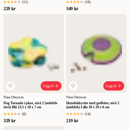
(
11
)
(
18
)
229 kr
349 kr
Legg til
Legg til
Nina Ottosson
Nina Ottosson
Dog Tornado i plast, nivå 2 (middels
Hundelabyrint med godbiter, nivå 2
nivå) Blå 23,5 x 18 x 7 cm
(middels) Lilla 18 x 18 x 6 cm
(
8
)
(
14
)
329 kr
219 kr