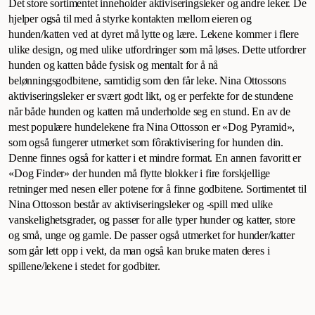
Det store sortimentet inneholder aktiviseringsleker og andre leker. De
hjelper også til med å styrke kontakten mellom eieren og
hunden/katten ved at dyret må lytte og lære. Lekene kommer i flere
ulike design, og med ulike utfordringer som må løses. Dette utfordrer
hunden og katten både fysisk og mentalt for å nå
belønningsgodbitene, samtidig som den får leke. Nina Ottossons
aktiviseringsleker er svært godt likt, og er perfekte for de stundene
når både hunden og katten må underholde seg en stund. En av de
mest populære hundelekene fra Nina Ottosson er «Dog Pyramid»,
som også fungerer utmerket som fôraktivisering for hunden din.
Denne finnes også for katter i et mindre format. En annen favoritt er
«Dog Finder» der hunden må flytte blokker i fire forskjellige
retninger med nesen eller potene for å finne godbitene. Sortimentet til
Nina Ottosson består av aktiviseringsleker og -spill med ulike
vanskelighetsgrader, og passer for alle typer hunder og katter, store
og små, unge og gamle. De passer også utmerket for hunder/katter
som går lett opp i vekt, da man også kan bruke maten deres i
spillene/lekene i stedet for godbiter.