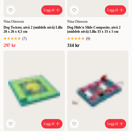
Legg til
Legg til
Nina Ottosson
Nina Ottosson
Dog Twister, nivå 2 (middels nivå) Lilla
Dog Hide'n Slide Composite, nivå 2
26 x 26 x 4,5 cm
(middels nivå) Lilla 33 x 33 x 5 cm
(
7
)
(
9
)
297 kr
314 kr
Legg til
Legg til