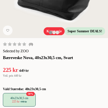
Kampanje
Super Summer DEALS!
(
0
)
Selected by ZOO
Bæreveske Nova, 40x23x30,5 cm, Svart
225 kr
449 kr
Veil. pris
449 kr
Vald Størrelse: 40x23x30,5 cm
50
%
40x23x30,5 cm
225 kr
449 kr