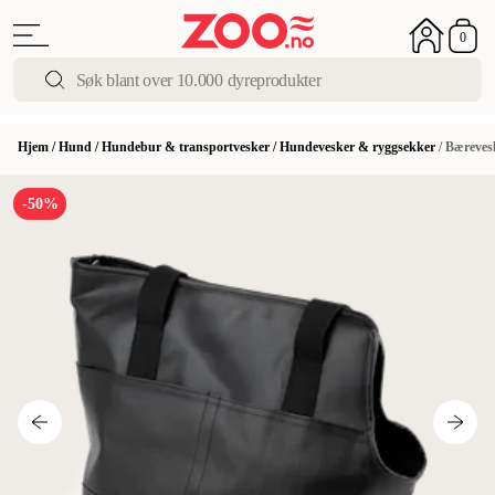
0
Hjem
/
Hund
/
Hundebur & transportvesker
/
Hundevesker & ryggsekker
/
Bærevesk
-50%