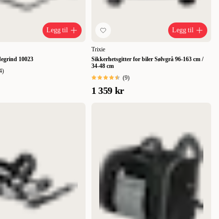
Legg til
Legg til
Trixie
egrind 10023
Sikkerhetsgitter for biler Sølvgrå 96-163 cm /
34-48 cm
4
)
(
9
)
1 359 kr