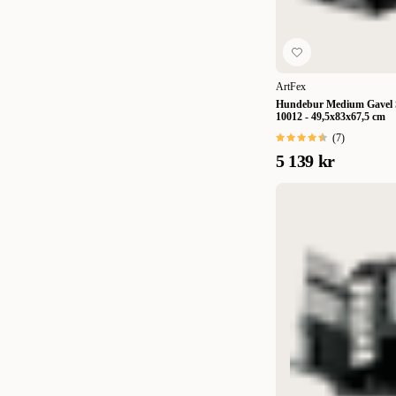
41x21x26 cm
(
2
)
42 x 29 x 21 cm
(
1
)
42x20x30 cm
(
1
)
ArtFex
43x26,5x26,5cm
(
1
)
Hundebur Medium Gavel 
10012 - 49,5x83x67,5 cm
43x28x26,5cm
(
1
)
(
7
)
5 139 kr
43x34x46cm/106cm
(
1
)
44 x 23 x 30 cm
(
1
)
45 x 22 x 24 cm
(
1
)
45 x 38 x 37 cm
(
1
)
45 x 41 x 39 cm
(
1
)
46x25,5x26,5 cm
(
1
)
47×h100×80 cm
(
1
)
48x25x33 cm
(
1
)