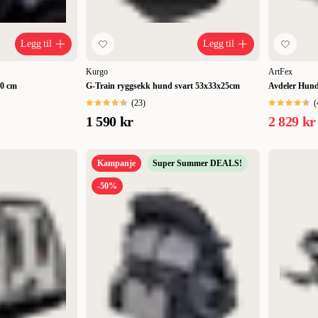
Legg til
Legg til
Kurgo
ArtFex
20 cm
G-Train ryggsekk hund svart 53x33x25cm
Avdeler Hund
(
23
)
(
1 590 kr
2 829 kr
Kampanje
Super Summer DEALS!
-50%