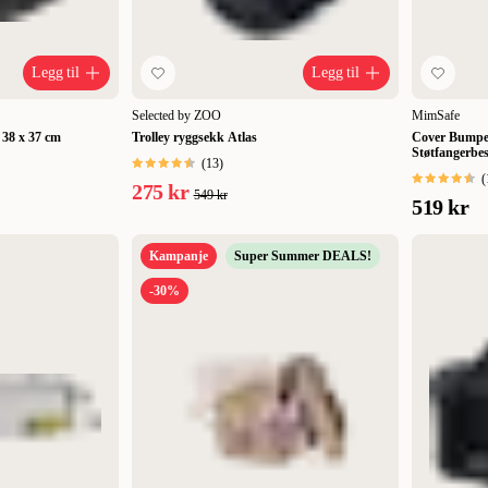
Legg til
Legg til
Selected by ZOO
MimSafe
x 38 x 37 cm
Trolley ryggsekk Atlas
Cover Bumper
Støtfangerbes
(
13
)
(
275 kr
549 kr
519 kr
Kampanje
Super Summer DEALS!
-30%