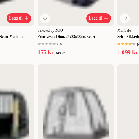
Legg til
Legg til
Selected by ZOO
MimSafe
Svart Medium -
Frontveske Dino, 29x23x38cm, svart
Sele - Sikker
(
0
)
(
175 kr
1 099 kr
349 kr