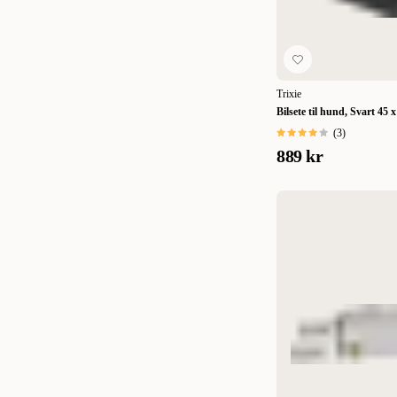
Nomad
(
8
)
106-128 x 55-92 cm
(
1
)
Pritax
(
2
)
107 x 68 x 75 cm
(
1
)
Selected by ZOO
(
35
)
115 x 70 cm
(
1
)
Trixie
Sherpa
(
2
)
118 x 78 x 85 cm
(
1
)
Bilsete til hund, Svart 45 
Trixie
(
13
)
(
3
)
140 x 120 cm
(
1
)
889 kr
15 x 104 cm
(
1
)
15 x 46 cm
(
1
)
15 x 77 cm
(
1
)
160 x 145 cm
(
1
)
164 x 125 cm.
(
1
)
2-pack
(
1
)
21 x 13 x 7 cm
(
1
)
230 x 170 cm.
(
1
)