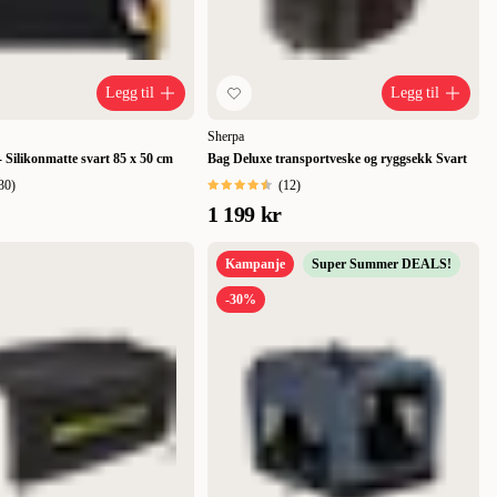
Legg til
Legg til
Sherpa
- Silikonmatte svart 85 x 50 cm
Bag Deluxe transportveske og ryggsekk Svart
30
)
(
12
)
1 199 kr
Kampanje
Super Summer DEALS!
-30%