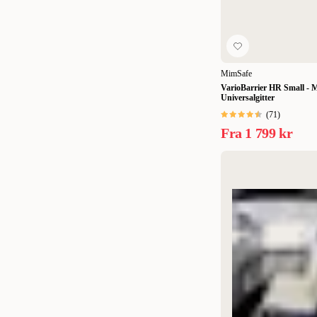
27 cm / 45 mm
(
1
)
29x23x38 cm
(
1
)
MimSafe
3,5 cm x 2 stk.
(
1
)
VarioBarrier HR Small - 
Universalgitter
30 cm / 38 mm
(
1
)
(
71
)
30 x 104 cm
(
1
)
Fra
1 799 kr
30 x 22 x 45 cm
(
1
)
30 x 46 cm
(
1
)
30 x 77 cm
(
1
)
33x28x43 cm
(
1
)
34 x 22 x 42 cm
(
1
)
35 x 17 x 27 cm
(
1
)
366 x 71 cm
(
1
)