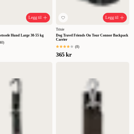
Legg til
Legg til
Trixie
hetssele Hund Large 30-55 kg
Dog Travel Friends On Tour Connor Backpack
Carrier
40
)
(
8
)
365 kr