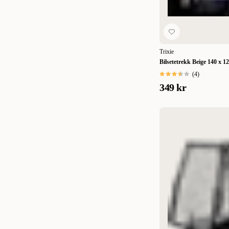
36x21x27 cm
(
1
)
38 x 20 x 28 cm
(
1
)
4-pack
(
1
)
Trixie
Bilsetetrekk Beige 140 x 1
4-pakning
(
1
)
(
4
)
40 x 19 x 30 cm
(
1
)
349 kr
40 x 20 x 25 cm
(
1
)
40 x 20 x 26 cm
(
1
)
40 x 23 x 30,5 cm
(
1
)
40x20x28 cm
(
1
)
40x20x32 cm
(
1
)
40x23x24 cm
(
1
)
40x23x30,5 cm
(
1
)