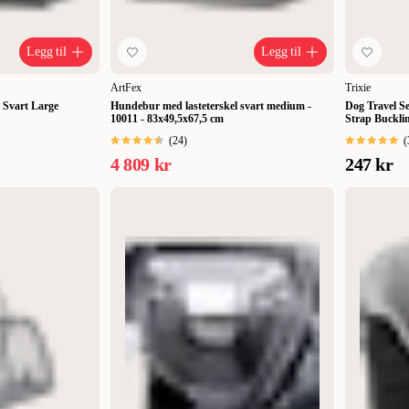
Legg til
Legg til
ArtFex
Trixie
 Svart Large
Hundebur med lasteterskel svart medium -
Dog Travel Se
10011 - 83x49,5x67,5 cm
Strap Buckli
(
24
)
(
4 809 kr
247 kr