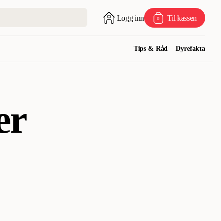
Logg inn
Til kassen
0
Tips & Råd
Dyrefakta
er