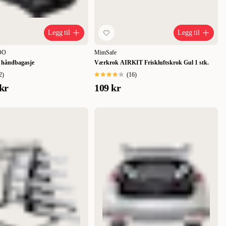
Legg til
Legg til
ZOO
MimSafe
r håndbagasje
Værkrok AIRKIT Friskluftskrok Gul 1 stk.
2
)
(
16
)
kr
109 kr