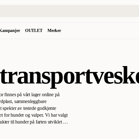
Kampanjer
OUTLET
Merker
ransportvesk
r finnes på vårt lager online på
ardplast, sammenleggbare
t spekter av testede godkjente
et for hunder og valper. Vi har valgt
ter til hunder på farten utviklet for
avoritt. Reis trygt og sikkert med
kert hundebur til bilen, et godkjent