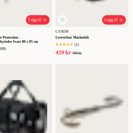
Legg til
Legg til
CANEM
 Protection -
Lerretsbur Marineblå
kyttelse Svart 80 x 85 cm
(
1
)
108
)
419 kr
599 kr