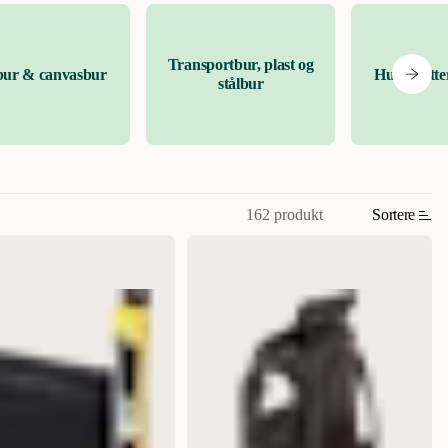
Transportbur, plast og
bur & canvasbur
Hundegitter
stålbur
162 produkt
Sortere