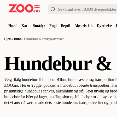
Hund
Katt
Smådyr
Fugl
Reptil
Akvaristikk
Dyrehelse
Hjem
/
Hund
/
Hundebur & transportvesker
Hundebur & t
Velg riktig hundebur til hunden. Bilbur, hundevesker og transportbur fo
ZOO.no. Her er trygge, godkjente hundebur, robuste transportbur i h
prisgunstige hundebur i canvas, aluminium og stål.
Stort utvalg og bred
hundebur for biler på lager, utstillingsbur og biltilbehør med høy kvalit
det vi anser å være markedets beste hundebur, transportvesker og produk
forskjellige behov og bruksområder. Her kan alle finne sin personlige f
hunden i et hundebur, bilsele eller i en transportveske. Et kollisjonssik