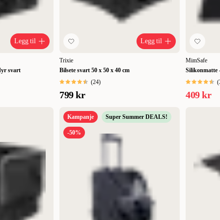
a en valpehage eller et hundegitter
i døråpninger eller trapperom. Med en
Legg til
Legg til
Trixie
MimSafe
dyr svart
Bilsete svart 50 x 50 x 40 cm
Silikonmatte 
(
24
)
(
799 kr
409 kr
Kampanje
Super Summer DEALS!
-50%