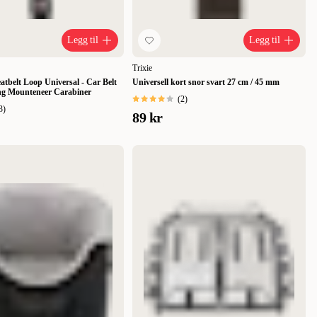
Legg til
Legg til
Trixie
atbelt Loop Universal - Car Belt
Universell kort snor svart 27 cm / 45 mm
ng Mounteneer Carabiner
(
2
)
3
)
89 kr