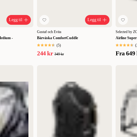
Legg til
Legg til
Gustaf och Evita
Selected by 
Medium -
Bärväska ComfortCuddle
Airline Supe
(
5
)
(
244 kr
Fra
649 
349 kr