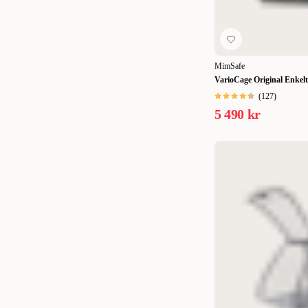
48x30x29 cm
(
1
)
49 x 33 x 39,5 cm
(
1
)
50 x 50 x 40 cm
(
1
)
MimSafe
VarioCage Original Enkelt
53 x 33 x 25 cm
(
1
)
(
127
)
5 490 kr
55-64 x 55-92 cm
(
1
)
60x22x20 cm
(
1
)
61 x 104 cm
(
1
)
61 x 46 cm
(
1
)
61 x 54 x 58 cm
(
1
)
61 x 77 cm
(
1
)
61 x 79 cm
(
1
)
61 x 97 cm
(
1
)