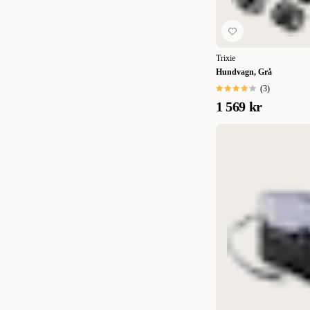
Trixie
Hundvagn, Grå
(
3
)
1 569 kr