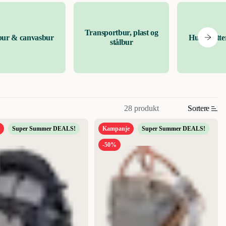
Transportbur, plast og
bur & canvasbur
Hundegitter
stålbur
28 produkt
Sortere
Super Summer DEALS!
Kampanje
Super Summer DEALS!
-50%