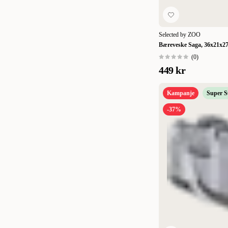
Selected by ZOO
Bæreveske Saga, 36x21x27
(
0
)
449 kr
Kampanje
Super 
-37%