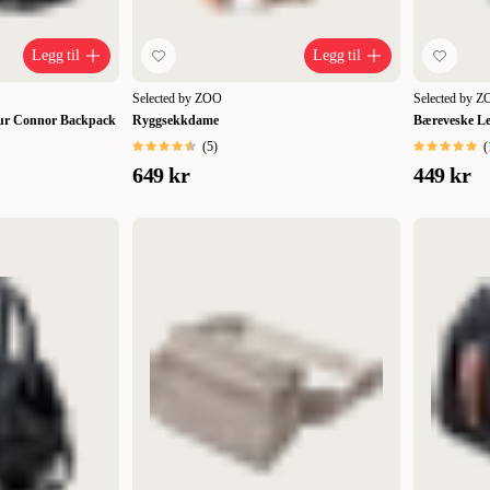
Legg til
Legg til
Selected by ZOO
Selected by 
our Connor Backpack
Ryggsekkdame
Bæreveske Le
(
5
)
(
649 kr
449 kr