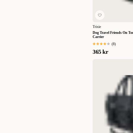
48x25x33 cm
(
1
)
53 x 33 x 25 cm
(
1
)
Trixie
60x22x20 cm
(
1
)
Dog Travel Friends On T
Carrier
Liten 38 x 25,5 x 22 cm
(
1
)
(
8
)
Medium 43 x 28 x 27 cm
(
1
)
365 kr
Stor 48 x 30 x 28 cm
(
1
)