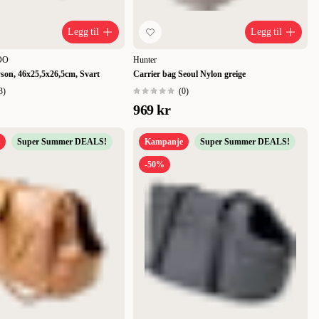
Legg til
Legg til
ZOO
Hunter
son, 46x25,5x26,5cm, Svart
Carrier bag Seoul Nylon greige
3
)
(
0
)
969 kr
Super Summer DEALS!
Kampanje
Super Summer DEALS!
-50%