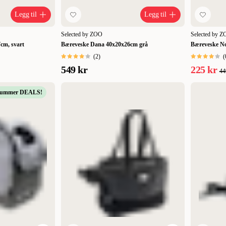
Legg til
Legg til
Selected by ZOO
Selected by 
cm, svart
Bæreveske Dana 40x20x26cm grå
Bæreveske N
(
2
)
(
549 kr
225 kr
44
Summer DEALS!