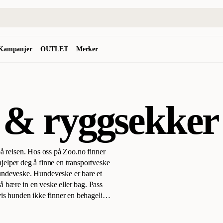
Kampanjer
OUTLET
Merker
 & ryggsekker
på reisen. Hos oss på Zoo.no finner
 hjelper deg å finne en transportveske
hundeveske
.
Hundeveske er bare et
 å bære in en veske eller bag. Pass
vis hunden ikke finner en behagelig
deg å håndtere vesken.
Hundens vekt
r avhengig av hvordan de er designet.