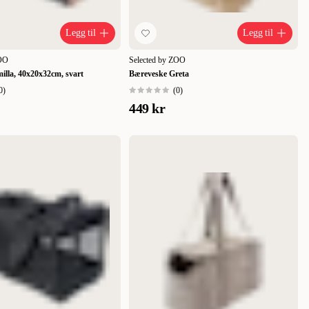
Legg til
Legg til
ZOO
Selected by ZOO
illa, 40x20x32cm, svart
Bæreveske Greta
0
)
(
0
)
449 kr