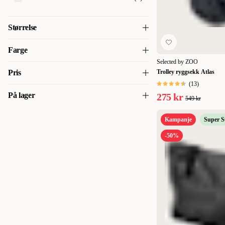
Størrelse
21 x 13 x 7 cm
(
1
)
Farge
Selected by ZOO
29x23x38 cm
(
1
)
Grå
(
1
)
Pris
Trolley ryggsekk Atlas
33x28x43 cm
(
1
)
(
13
)
Brun
(
1
)
På lager
275 kr
549 kr
175
175
34 x 22 x 42 cm
(
1
)
På lager
(
22
)
35 x 17 x 27 cm
(
1
)
Kampanje
Super 
-50%
36x21x27 cm
(
1
)
38 x 20 x 28 cm
(
1
)
40 x 19 x 30 cm
(
1
)
40 x 20 x 25 cm
(
1
)
40 x 20 x 26 cm
(
1
)