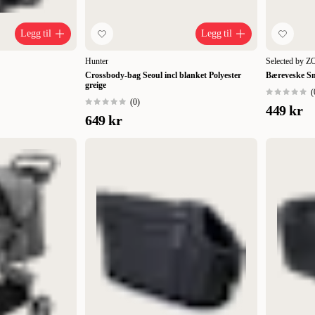
Legg til
Legg til
Hunter
Selected by 
Crossbody-bag Seoul incl blanket Polyester
Bæreveske Sm
greige
(
(
0
)
449 kr
649 kr