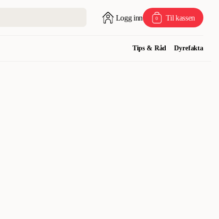
Logg inn
Til kassen
0
Tips & Råd
Dyrefakta