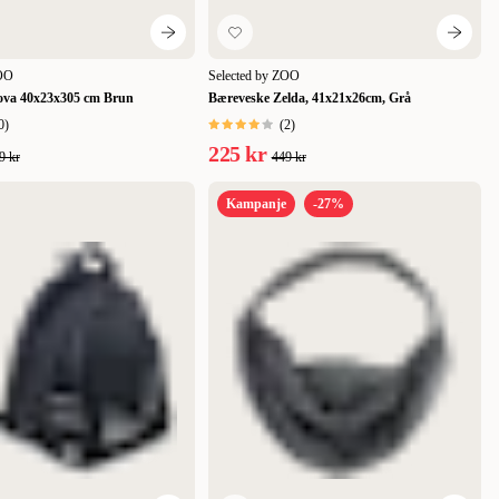
ZOO
Selected by ZOO
ova 40x23x305 cm Brun
Bæreveske Zelda, 41x21x26cm, Grå
0
)
(
2
)
225 kr
9 kr
449 kr
Kampanje
-27%