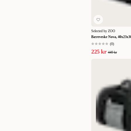
40 x 23 x 30,5 cm
(
1
)
40x20x28 cm
(
1
)
40x20x32 cm
(
1
)
Selected by ZOO
40x23x24 cm
(
1
)
Bæreveske Nova, 40x23x30
40x23x30,5 cm
(
1
)
(
0
)
225 kr
449 kr
41x21x26 cm
(
2
)
42 x 29 x 21 cm
(
1
)
42x20x30 cm
(
1
)
43x34x46cm/106cm
(
1
)
44 x 23 x 30 cm
(
1
)
45 x 22 x 24 cm
(
1
)
46x25,5x26,5 cm
(
1
)
47×h100×80 cm
(
1
)