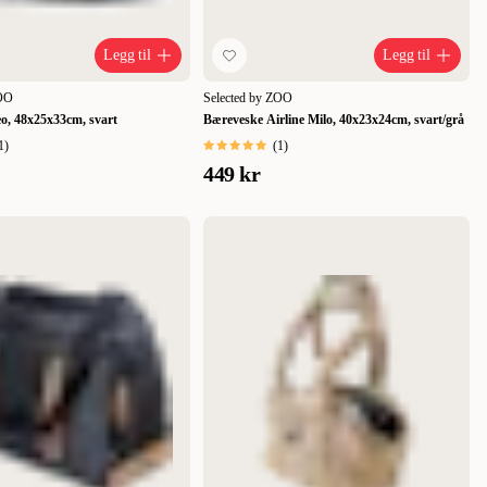
Legg til
Legg til
ZOO
Selected by ZOO
o, 48x25x33cm, svart
Bæreveske Airline Milo, 40x23x24cm, svart/grå
1
)
(
1
)
449 kr