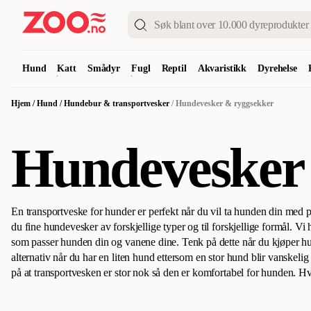
Hund
Katt
Smådyr
Fugl
Reptil
Akvaristikk
Dyrehelse
Hjem
/
Hund
/
Hundebur & transportvesker
/
Hundevesker & ryggsekker
Hundevesker
En transportveske for hunder er perfekt når du vil ta hunden din med 
du fine hundevesker av forskjellige typer og til forskjellige formål. Vi
som passer hunden din og vanene dine.
Tenk på dette når du kjøper 
alternativ når du har en liten hund ettersom en stor hund blir vanskelig
på at transportvesken er stor nok så den er komfortabel for hunden. H
stilling, vil den ønske å bevege seg, og det vil da være vanskelig for 
er en annen viktig faktor. Transportvesker har forskjellige vektgrense