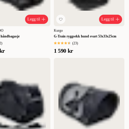
Legg til
Legg til
ZOO
Kurgo
r håndbagasje
G-Train ryggsekk hund svart 53x33x25cm
2
)
(
23
)
kr
1 590 kr