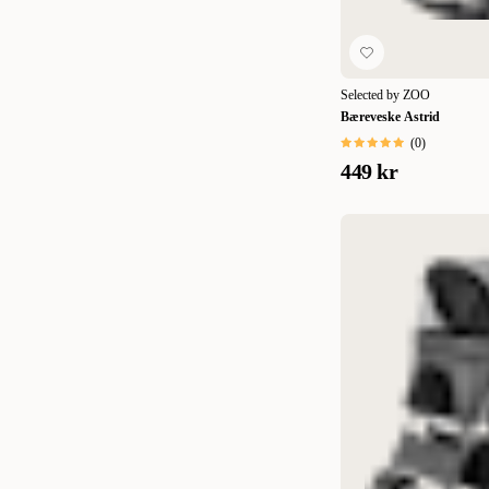
Selected by ZOO
Bæreveske Astrid
(
0
)
449 kr