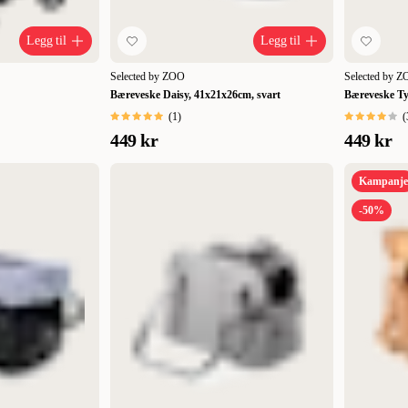
Legg til
Legg til
Selected by ZOO
Selected by 
Bæreveske Daisy, 41x21x26cm, svart
Bæreveske Ty
(
1
)
(
449 kr
449 kr
Kampanje
-50%