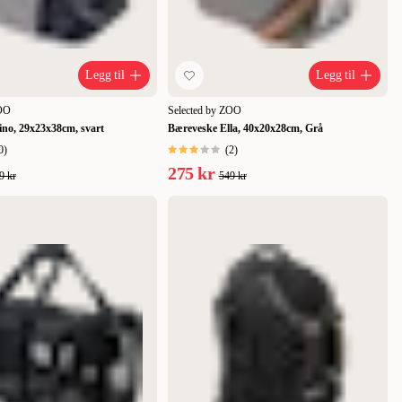
Legg til
Legg til
ZOO
Selected by ZOO
ino, 29x23x38cm, svart
Bæreveske Ella, 40x20x28cm, Grå
0
)
(
2
)
275 kr
9 kr
549 kr