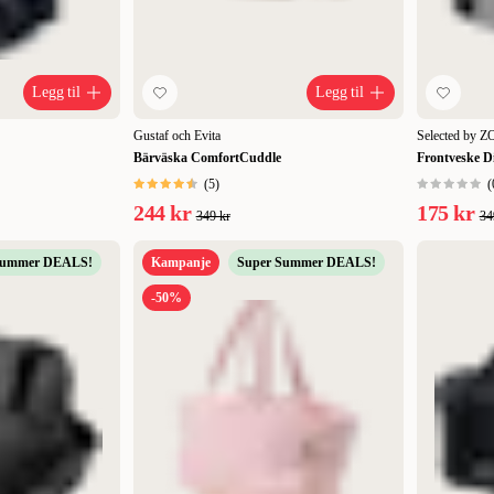
Legg til
Legg til
Gustaf och Evita
Selected by 
Bärväska ComfortCuddle
Frontveske D
(
5
)
(
244 kr
175 kr
349 kr
34
Summer DEALS!
Kampanje
Super Summer DEALS!
-50%