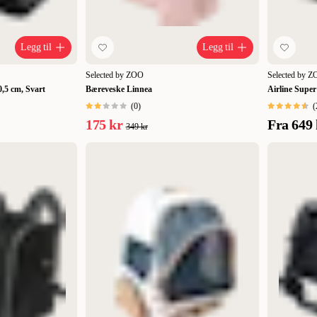
Legg til
Legg til
Selected by ZOO
Selected by 
,5 cm, Svart
Bæreveske Linnea
Airline Supe
(
0
)
(
175 kr
Fra
649 
349 kr