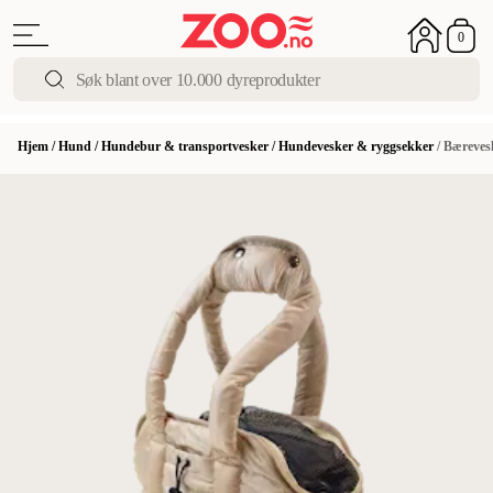
0
Hjem
/
Hund
/
Hundebur & transportvesker
/
Hundevesker & ryggsekker
/
Bærevesk