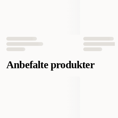
Antall i pakken
1 st
EAN nummer
8010690039381
Anbefalte produkter