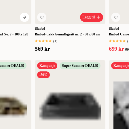
Legg til
BiaBed
BiaBed
d No. 7 - 100 x 120
Biabed-trekk bomullsgrått nr. 2 - 50 x 60 cm
Biabed Camo 
(
1
)
(
569 kr
699 kr
99
Summer DEALS!
Kampanje
Super Summer DEALS!
Kampanje
-50%