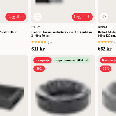
Legg til
Legg til
BiaBed
BiaBed
 - 50 x 60 cm
Biabed Original møbeltrekk svart firkantet nr.
Biobed Madra
3 - 60 x 70 cm
100 x 120 cm.
(
3
)
(
611 kr
662 kr
Kampanje
Super Summer DEALS!
Kampanje
-30%
-30%