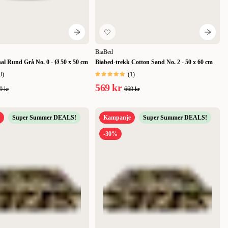
BiaBed
nal Rund Grå No. 0 - Ø 50 x 50 cm
Biabed-trekk Cotton Sand No. 2 - 50 x 60 cm
0
)
(
1
)
569 kr
9 kr
669 kr
Super Summer DEALS!
Kampanje
Super Summer DEALS!
-30%