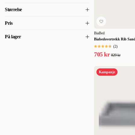
Hundeputer & madrasser
(
2
)
BiaBed
(
80
)
Størrelse
Nr 0 - 50 x 50 cm Ø
(
10
)
Pris
Nr 2 - 50 x 60 cm
(
11
)
BiaBed
På lager
Biabedovertrekk Rib Sand 
475
475
Nr 3 - 60 x 70 cm
(
14
)
(
2
)
På lager
(
12
)
705 kr
Nr 4 - 70 x 85 cm
(
14
)
829 kr
Nr 6 - 80 x 100 cm
(
5
)
Kampanje
Nr 6 - 80 x 100cm
(
9
)
Nr 7 - 100 x 120 cm
(
13
)
Nr. 3
(
2
)
Nr. 4
(
2
)
Nr. 6
(
1
)
Nr. 7
(
1
)