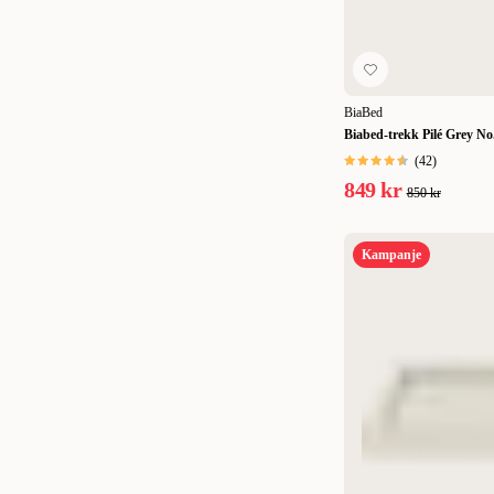
BiaBed
Biabed-trekk Pilé Grey No.
(
42
)
849 kr
850 kr
Kampanje