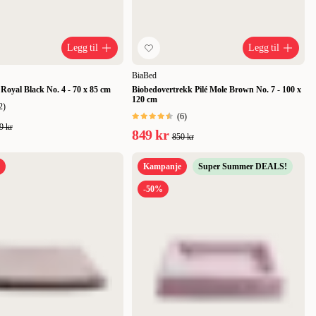
Legg til
Legg til
BiaBed
Royal Black No. 4 - 70 x 85 cm
Biobedovertrekk Pilé Mole Brown No. 7 - 100 x
120 cm
2
)
(
6
)
9 kr
849 kr
850 kr
Kampanje
Super Summer DEALS!
-50%