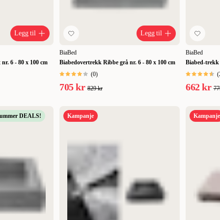
Legg til
Legg til
BiaBed
BiaBed
nr. 6 - 80 x 100 cm
Biabedovertrekk Ribbe grå nr. 6 - 80 x 100 cm
Biabed-trekk 
(
0
)
(
705 kr
662 kr
829 kr
77
Summer DEALS!
Kampanje
Kampanje