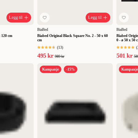
Legg til
Legg til
BiaBed
BiaBed
x 120 cm
Biabed Original Black Square No. 2 - 50 x 60
Biabed Origin
cm
0 - ø 50 x 50 
(
13
)
(
495 kr
501 kr
989 kr
58
Kampanje
-15%
Kampanje