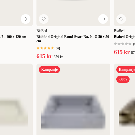
BiaBed
BiaBed
 7 - 100 x 120 cm
Biabädd Original Rund Svart No. 0 - Ø 50 x 50
Biabed Origi
cm
(
(
4
)
615 kr
87
615 kr
879 kr
Kampanje
Kampanje
-30%