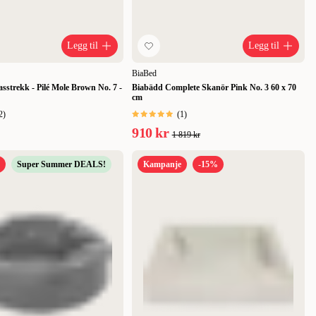
Legg til
Legg til
BiaBed
sstrekk - Pilé Mole Brown No. 7 -
Biabädd Complete Skanör Pink No. 3 60 x 70
cm
2
)
(
1
)
910 kr
1 819 kr
Super Summer DEALS!
Kampanje
-15%