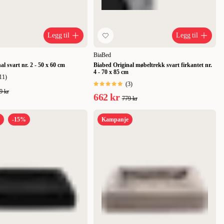
Legg til
Legg til
BiaBed
l svart nr. 2 - 50 x 60 cm
Biabed Original møbeltrekk svart firkantet nr.
4 - 70 x 85 cm
11
)
(
3
)
9 kr
662 kr
779 kr
-15%
Kampanje