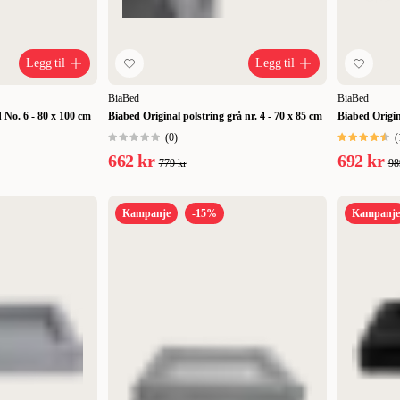
Legg til
Legg til
BiaBed
BiaBed
No. 6 - 80 x 100 cm
Biabed Original polstring grå nr. 4 - 70 x 85 cm
Biabed Origina
(
0
)
(
662 kr
692 kr
779 kr
98
Kampanje
-15%
Kampanje