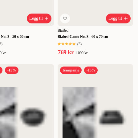
Legg til
Legg til
BiaBed
No. 2 - 50 x 60 cm
Biabed Camo No. 3 - 60 x 70 cm
3
)
(
3
)
769 kr
9 kr
1 099 kr
-15%
Kampanje
-15%