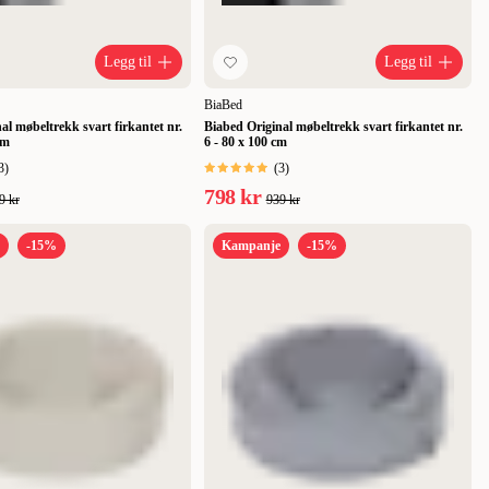
Legg til
Legg til
BiaBed
al møbeltrekk svart firkantet nr.
Biabed Original møbeltrekk svart firkantet nr.
cm
6 - 80 x 100 cm
3
)
(
3
)
798 kr
9 kr
939 kr
-15%
Kampanje
-15%