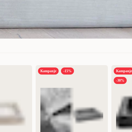
Kampanje
-15%
Kampanje
Mest relevant
-30%
Nytt
Høyest pris
Lavest pris
Tilbud