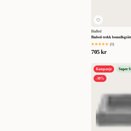
BiaBed
Biabed-trekk bomullsgrått 
(
1
)
705 kr
Kampanje
Super 
-30%