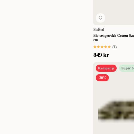
BiaBed
Bio-sengetrekk Cotton San
cm
(
1
)
849 kr
Kampanje
Super 
-30%