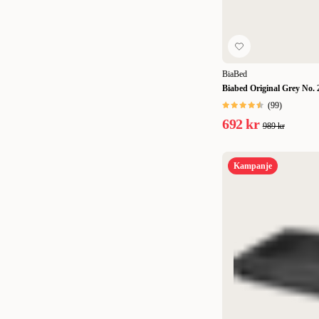
BiaBed
Biabed Original Grey No. 2
(
99
)
692 kr
989 kr
Kampanje