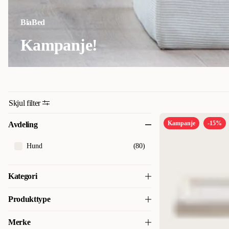
BiaBed
Kampanje!
Skjul filter
Kampanje
-15%
Avdeling
Hund
(
80
)
Kategori
Hundesenger & puter
(
80
)
Produkttype
Hundesenger & hundemadrasser
(
78
)
Merke