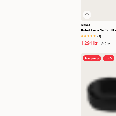
BiaBed
Biabed Camo No. 7 - 100 
(
3
)
1 294 kr
1 849 kr
Kampanje
-15%