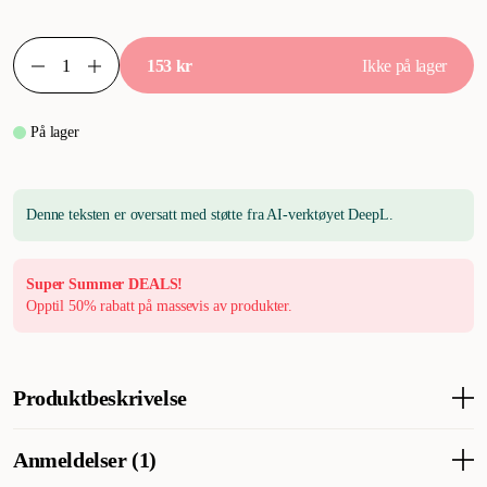
153 kr
Ikke på lager
På lager
Denne teksten er oversatt med støtte fra AI-verktøyet DeepL.
Super Summer DEALS!
Opptil 50% rabatt på massevis av produkter.
Produktbeskrivelse
Dette svenskproduserte utstillingskobåndet i svart lær er både
Anmeldelser (1)
slitesterkt og stilig. Båndet er laget av miljøsertifisert svensk lær.