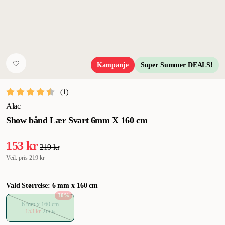
Kampanje
Super Summer DEALS!
(
1
)
Alac
Show bånd Lær Svart 6mm X 160 cm
153 kr
219 kr
Veil. pris
219 kr
Vald Størrelse: 6 mm x 160 cm
30
%
6 mm x 160 cm
153 kr
219 kr