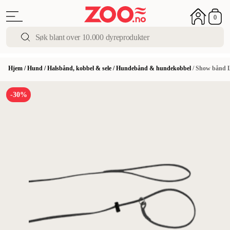
0
Hjem
/
Hund
/
Halsbånd, kobbel & sele
/
Hundebånd & hundekobbel
/
Show bånd 
-30%