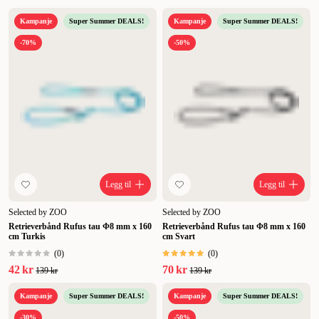
Kampanje
Super Summer DEALS!
Kampanje
Super Summer DEALS!
-70%
-50%
Legg til
Legg til
Selected by ZOO
Selected by ZOO
Retrieverbånd Rufus tau Φ8 mm x 160
Retrieverbånd Rufus tau Φ8 mm x 160
cm Turkis
cm Svart
(
0
)
(
0
)
42 kr
70 kr
139 kr
139 kr
Kampanje
Super Summer DEALS!
Kampanje
Super Summer DEALS!
-30%
-50%