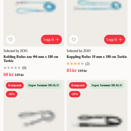
Legg til
Legg til
Selected by ZOO
Selected by ZOO
Kobling Rufus-tau Φ6 mm x 180 cm
Koppling Rufus 10 mm x 180 cm Turkis
Turkis
(
2
)
(
0
)
83 kr
119 kr
60 kr
119 kr
Kampanje
Super Summer DEALS!
Kampanje
Super Summer DEALS!
-50%
-28%