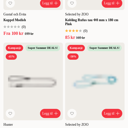
Legg til
Legg til
Gustaf och Evita
Selected by ZOO
Koppel Modish
Kobling Rufus tau Φ8 mm x 180 cm
Pink
(
0
)
(
0
)
Fra
100 kr
199 kr
85 kr
169 kr
Kampanje
Super Summer DEALS!
Kampanje
Super Summer DEALS!
-41%
-50%
Legg til
Legg til
Hunter
Selected by ZOO