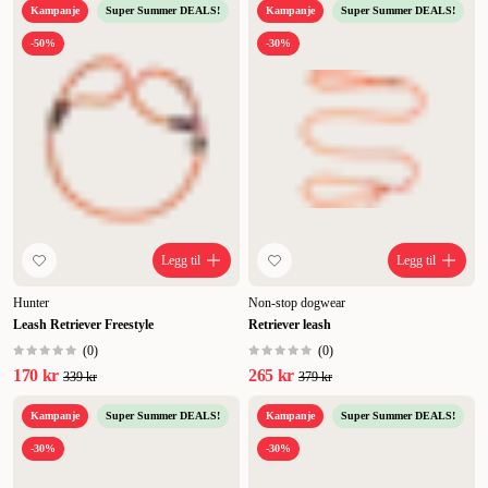
Kampanje
Super Summer DEALS!
Kampanje
Super Summer DEALS!
-50%
-30%
Legg til
Legg til
Hunter
Non-stop dogwear
Leash Retriever Freestyle
Retriever leash
(
0
)
(
0
)
170 kr
265 kr
339 kr
379 kr
Kampanje
Super Summer DEALS!
Kampanje
Super Summer DEALS!
-30%
-30%