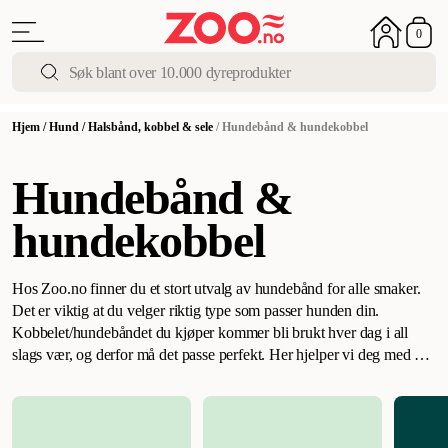
0
Hjem
/
Hund
/
Halsbånd, kobbel & sele
/
Hundebånd & hundekobbel
Hundebånd &
hundekobbel
Hos Zoo.no finner du et stort utvalg av hundebånd for alle smaker.
Det er viktig at du velger riktig type som passer hunden din.
Kobbelet/hundebåndet du kjøper kommer bli brukt hver dag i all
slags vær, og derfor må det passe perfekt. Her hjelper vi deg med å
velge riktig hundebånd.
Tenk på dette når du kjøper hundebånd
.
Det
er lurt å tenke på dette når du velger hundebånd, slik at du blir
fornøyd med kjøpet. Hvilket hundebånd som er best for deg og
hunden din, avhenger av flere forskjellige faktorer:
Hvis du bor i et