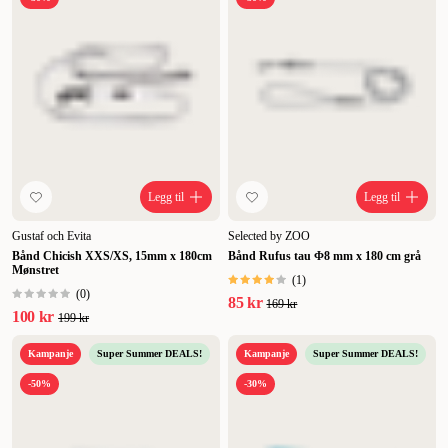
Legg til
Legg til
Gustaf och Evita
Selected by ZOO
Bånd Chicish XXS/XS, 15mm x 180cm
Bånd Rufus tau Φ8 mm x 180 cm grå
Mønstret
(
1
)
(
0
)
85 kr
169 kr
100 kr
199 kr
Kampanje
Super Summer DEALS!
Kampanje
Super Summer DEALS!
-50%
-30%