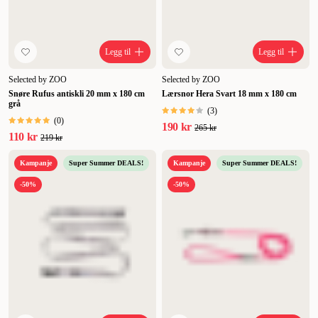
Legg til
Legg til
Selected by ZOO
Selected by ZOO
Snøre Rufus antiskli 20 mm x 180 cm
Lærsnor Hera Svart 18 mm x 180 cm
grå
(
3
)
(
0
)
190 kr
265 kr
110 kr
219 kr
Kampanje
Super Summer DEALS!
Kampanje
Super Summer DEALS!
-50%
-50%