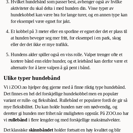
Hvilket hundebånd som passer best, avhenger også av hvilke
aktiviteter du skal delta i med hunden din. Visse typer av
hundekobbel kan være bra for lange turer, og en annen type kan
for eksempel være egnet for jakt.
Et kobbel på 3 meter eller en sporline er egnet der det er plass til
at hunden beveger seg mer fritt, for eksempel i en park, skog
eller der det ikke er mye trafikk.
Hundens alder spiller også en viss rolle. Valper trenger ofte et
kortere bånd enn eldre hunder, og et leiebånd kan derfor være et
alternativ for å lære valpen å gå pent i bånd.
Ulike typer hundebånd
Vi i ZOO.no hjelper deg gjerne med å finne riktig type hundebånd.
Det finnes en hel del forskjellige hundekobbel men en populær
variant er rulle- og fleksibånd. Rullebånd er populære fordi de gir så
mye fleksibilitet. Du kan holde hunden nær om nødvendig, og
deretter gi hunden mer frihet når muligheten oppstår. På ZOO.no har
vi
rullebånd
i flere lengder og med forskjellige maksimalvekter.
Det klassiske
skinnbåndet
holder fortsatt en høy kvalitet og blir