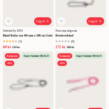
Legg til
Legg til
Selected by ZOO
Non-stop dogwear
Bånd Rufus tau Φ6 mm x 180 cm Grått
Retrieverbånd
(
1
)
(
0
)
60 kr
272 kr
119 kr
389 kr
Kampanje
Super Summer DEALS!
Kampanje
Super Summer DEALS!
-50%
-50%