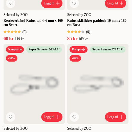
Legg til
Legg til
Selected by ZOO
Selected by ZOO
Retrieverbånd Rufus tau Φ6 mm x 160
Rufus sklisikker paddock 10 mm x 180
cm Svart
cm Rosa
(
0
)
(
0
)
60 kr
85 kr
119 kr
169 kr
Kampanje
Super Summer DEALS!
Kampanje
Super Summer DEALS!
-31%
-70%
Legg til
Legg til
Selected by ZOO
Selected by ZOO