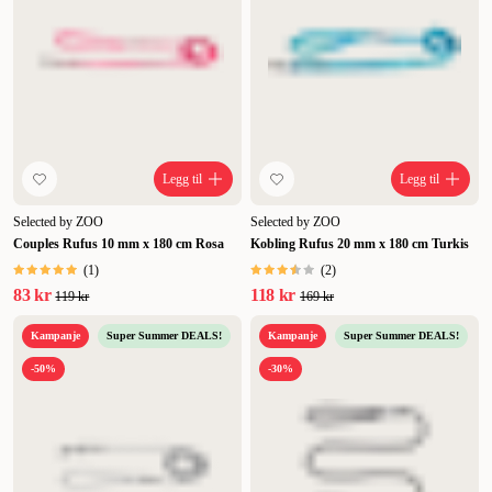
Legg til
Legg til
Selected by ZOO
Selected by ZOO
Couples Rufus 10 mm x 180 cm Rosa
Kobling Rufus 20 mm x 180 cm Turkis
(
1
)
(
2
)
83 kr
118 kr
119 kr
169 kr
Kampanje
Super Summer DEALS!
Kampanje
Super Summer DEALS!
-50%
-30%