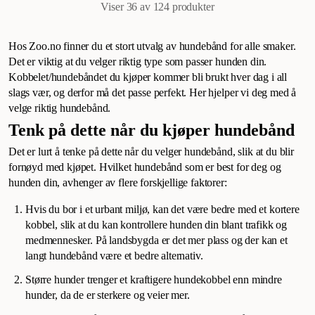
Viser 36 av 124
produkter
Hos Zoo.no finner du et stort utvalg av hundebånd for alle smaker.
Det er viktig at du velger riktig type som passer hunden din.
Kobbelet/hundebåndet du kjøper kommer bli brukt hver dag i all
slags vær, og derfor må det passe perfekt. Her hjelper vi deg med å
velge riktig hundebånd.
Tenk på dette når du kjøper hundebånd
Det er lurt å tenke på dette når du velger hundebånd, slik at du blir
fornøyd med kjøpet. Hvilket hundebånd som er best for deg og
hunden din, avhenger av flere forskjellige faktorer:
Hvis du bor i et urbant miljø, kan det være bedre med et kortere
kobbel, slik at du kan kontrollere hunden din blant trafikk og
medmennesker. På landsbygda er det mer plass og der kan et
langt hundebånd være et bedre alternativ.
Større hunder trenger et kraftigere hundekobbel enn mindre
hunder, da de er sterkere og veier mer.