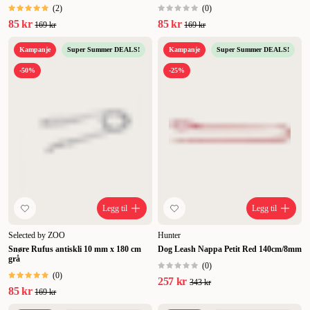
(
2
)
(
0
)
85 kr
85 kr
169 kr
169 kr
Kampanje
Super Summer DEALS!
Kampanje
Super Summer DEALS!
-50%
-25%
Legg til
Legg til
Selected by ZOO
Hunter
Snøre Rufus antiskli 10 mm x 180 cm
Dog Leash Nappa Petit Red 140cm/8mm
grå
(
0
)
(
0
)
257 kr
343 kr
85 kr
169 kr