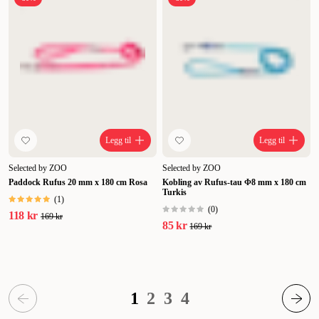
Legg til
Legg til
Selected by ZOO
Selected by ZOO
Paddock Rufus 20 mm x 180 cm Rosa
Kobling av Rufus-tau Φ8 mm x 180 cm
Turkis
(
1
)
(
0
)
118 kr
169 kr
85 kr
169 kr
1
2
3
4