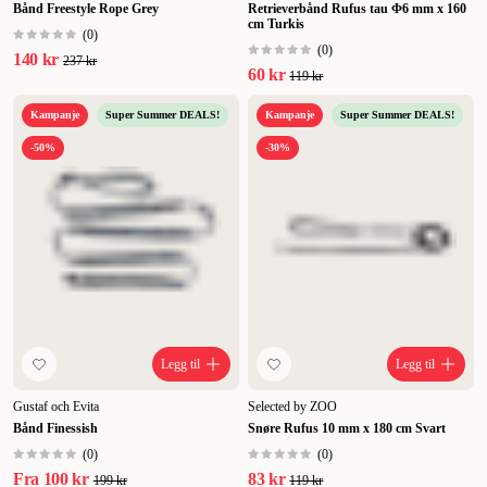
Bånd Freestyle Rope Grey
Retrieverbånd Rufus tau Φ6 mm x 160
cm Turkis
(
0
)
(
0
)
140 kr
237 kr
60 kr
119 kr
Kampanje
Super Summer DEALS!
Kampanje
Super Summer DEALS!
-50%
-30%
Legg til
Legg til
Gustaf och Evita
Selected by ZOO
Bånd Finessish
Snøre Rufus 10 mm x 180 cm Svart
(
0
)
(
0
)
Fra
100 kr
83 kr
199 kr
119 kr