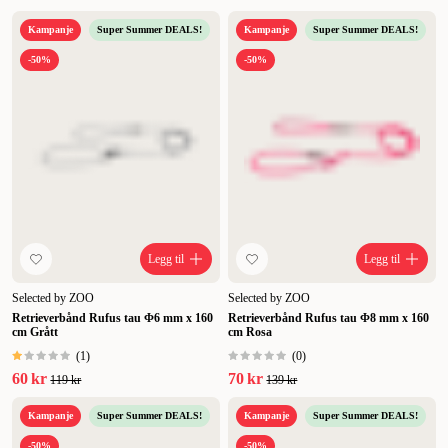
Kampanje
Super Summer DEALS!
Kampanje
Super Summer DEALS!
-50%
-50%
Legg til
Legg til
Selected by ZOO
Selected by ZOO
Retrieverbånd Rufus tau Φ6 mm x 160
Retrieverbånd Rufus tau Φ8 mm x 160
cm Grått
cm Rosa
(
1
)
(
0
)
60 kr
70 kr
119 kr
139 kr
Kampanje
Super Summer DEALS!
Kampanje
Super Summer DEALS!
-50%
-50%