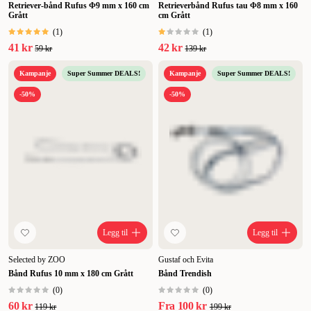
Retriever-bånd Rufus Φ9 mm x 160 cm
Retrieverbånd Rufus tau Φ8 mm x 160
Grått
cm Grått
(
1
)
(
1
)
41 kr
42 kr
59 kr
139 kr
Kampanje
Super Summer DEALS!
Kampanje
Super Summer DEALS!
-50%
-50%
Legg til
Legg til
Selected by ZOO
Gustaf och Evita
Bånd Rufus 10 mm x 180 cm Grått
Bånd Trendish
(
0
)
(
0
)
60 kr
Fra
100 kr
119 kr
199 kr