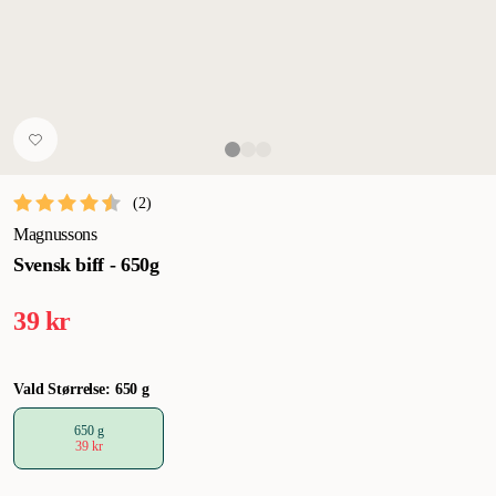
(
2
)
Magnussons
Svensk biff - 650g
39 kr
Vald Størrelse: 650 g
650 g
39 kr