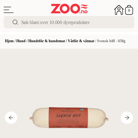
0
Hjem
/
Hund
/
Hundefôr & hundemat
/
Våtfôr & våtmat
/
Svensk biff - 650g