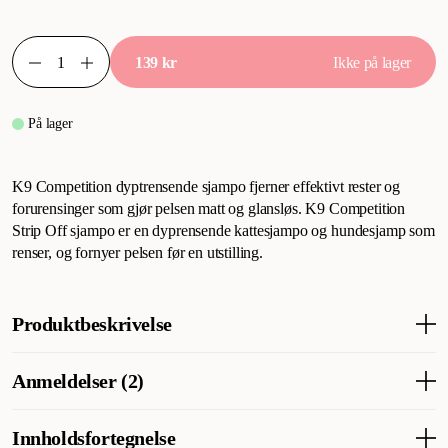
139 kr
Ikke på lager
På lager
K9 Competition dyptrensende sjampo fjerner effektivt rester og
forurensinger som gjør pelsen matt og glansløs. K9 Competition
Strip Off sjampo er en dyprensende kattesjampo og hundesjamp som
renser, og fornyer pelsen før en utstilling.
Produktbeskrivelse
K9 Competition avfettende sjampo som effektivt fjerner rester og
Anmeldelser (2)
urenheter som tynger pelsen. K9 Competition Strip Off-sjampo er
en dyprengjørende katt- og hundesjampo som fjerner og
gjenoppretter pelsen før utstilling.
Innholdsfortegnelse