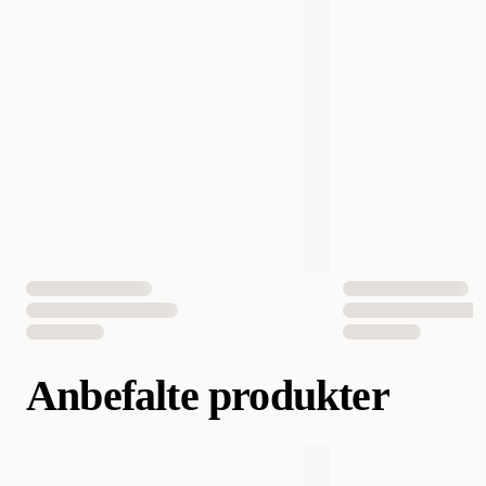
Vekt
300 gram
Volum
300 ml
Antall i pakken
1 st
EAN nummer
7350022450561
Anbefalte produkter