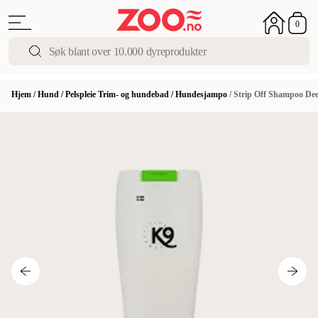
0
Hjem
/
Hund
/
Pelspleie Trim- og hundebad
/
Hundesjampo
/
Strip Off Shampoo Dee