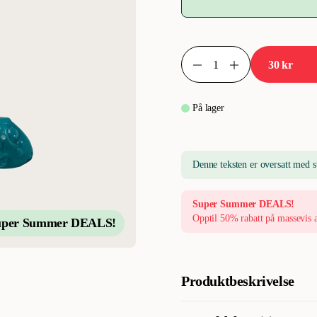
30 kr
På lager
Denne teksten er oversatt med s
Super Summer DEALS!
Opptil 50% rabatt på massevis 
uper Summer DEALS!
Produktbeskrivelse
Snacksorm fra Pritax er en kjem