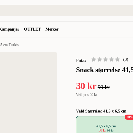
Kampanjer
OUTLET
Merker
 65 cm Turkis
(
0
)
Pritax
Snack størrelse 41,
30 kr
99 kr
Veil. pris
99 kr
Vald Størrelse: 41,5 x 6,5 cm
70
41,5 x 6,5 cm
30 kr
99 kr