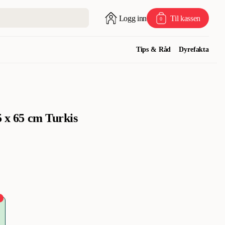
Logg inn
Til kassen
0
Tips & Råd
Dyrefakta
5 x 65 cm Turkis
%