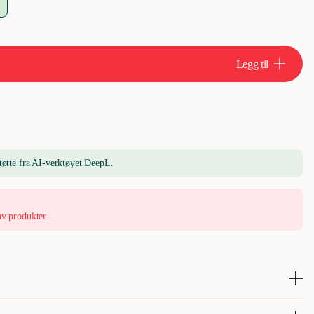
Legg til
tøtte fra AI-verktøyet DeepL.
av produkter.
pegod utfordring for hunden din. En aktivitetsleke laget av slitesterk