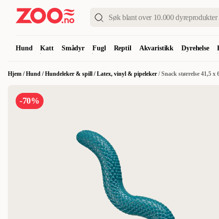
Hund
Katt
Smådyr
Fugl
Reptil
Akvaristikk
Dyrehelse
Hjem
/
Hund
/
Hundeleker & spill
/
Latex, vinyl & pipeleker
/
Snack størrelse 41,5 x
-70%