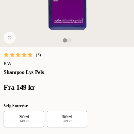
(
3
)
KW
Shampoo Lys Pels
Fra
149 kr
Velg Størrelse
200 ml
500 ml
149 kr
289 kr