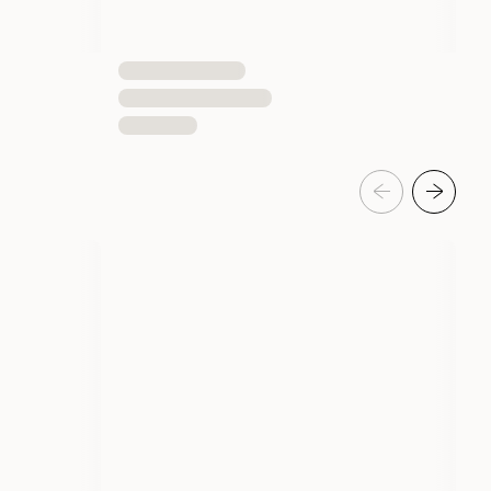
3411113009892
3411113009878