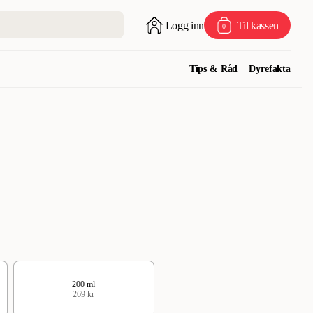
Logg inn
Til kassen
0
Tips & Råd
Dyrefakta
200 ml
269 kr