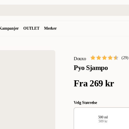
Kampanjer
OUTLET
Merker
(
29
)
Douxo
Pyo Sjampo
Fra
269 kr
Velg Størrelse
500 ml
509 kr