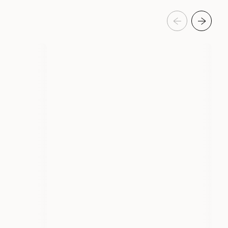
eldelser
Hund
Pelspleie Trim- og hundebad
Hundesjampo
Katt
Pelspleie Trim- og kattebad
Kattesjampo
Douxo
3851
3850
500 ml
200 ml
200 gram
500 ml
200 ml
1 st