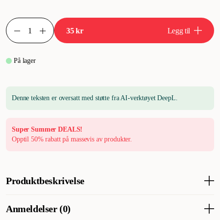
35 kr
Legg til
På lager
Denne teksten er oversatt med støtte fra AI-verktøyet DeepL.
Super Summer DEALS!
Opptil 50% rabatt på massevis av produkter.
Produktbeskrivelse
Pritax NetBall er en leken hundelek som kombinerer mykhet
Anmeldelser (0)
med holdbarhet. Med et skall laget av slitesterk TPR-gummi er