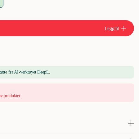
Legg til
tøtte fra AI-verktøyet DeepL.
av produkter.
delek som kombinerer mykhet med holdbarhet. Med et skall laget av