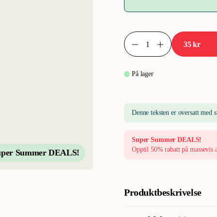
35 kr
På lager
Denne teksten er oversatt med s
Super Summer DEALS!
Opptil 50% rabatt på massevis 
uper Summer DEALS!
Produktbeskrivelse
Pritax NetBall er en leken hun