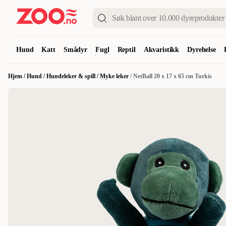
Hund
Katt
Smådyr
Fugl
Reptil
Akvaristikk
Dyrehelse
Hjem
/
Hund
/
Hundeleker & spill
/
Myke leker
/
NetBall 20 x 17 x 65 cm Turkis