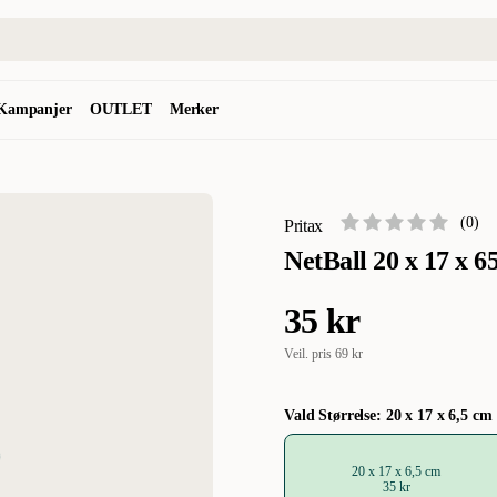
Kampanjer
OUTLET
Merker
(
0
)
Pritax
NetBall 20 x 17 x 6
35 kr
Veil. pris
69 kr
Vald Størrelse: 20 x 17 x 6,5 cm
20 x 17 x 6,5 cm
35 kr