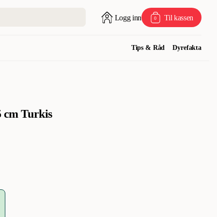
Logg inn
Til kassen
0
Tips & Råd
Dyrefakta
5 cm Turkis