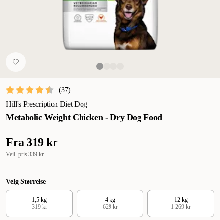
(
37
)
Hill's Prescription Diet Dog
Metabolic Weight Chicken - Dry Dog Food
Fra
319 kr
Veil. pris
339 kr
Velg Størrelse
1,5 kg
4 kg
12 kg
319 kr
629 kr
1 269 kr