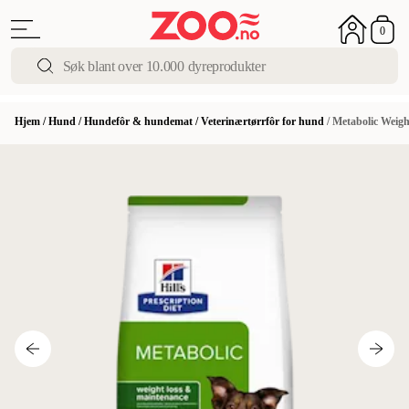
0
Hjem
/
Hund
/
Hundefôr & hundemat
/
Veterinærtørrfôr for hund
/
Metabolic Weigh