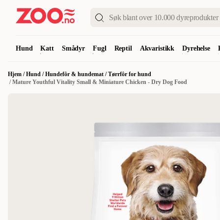
Hund
Katt
Smådyr
Fugl
Reptil
Akvaristikk
Dyrehelse
Hjem
/
Hund
/
Hundefôr & hundemat
/
Tørrfôr for hund
/
Mature Youthful Vitality Small & Miniature Chicken - Dry Dog Food