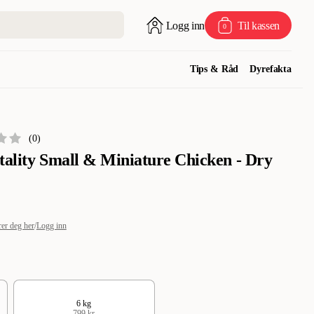
Logg inn
Til kassen
0
Tips & Råd
Dyrefakta
(
0
)
tality Small & Miniature Chicken - Dry
rer deg her
/
Logg inn
6 kg
799 kr