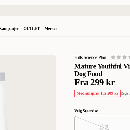
Kampanjer
OUTLET
Merker
Hills Science Plan
Mature Youthful Vi
Dog Food
Fra
299 kr
Medlemspris: fra 209 kr
Regist
Velg Størrelse
1,5 kg
299 kr