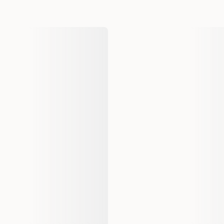
Produsentens artikkelnummer
Størrelse
Dyrets alder
Fôrtype
Smak
Vekt
Antall i pakken
EAN nummer