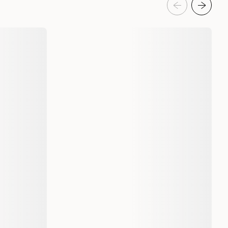
605266
605267
1,5 kg
6 kg
Voksen
Tørrfôr
Kylling
1500 gram
6000 gram
1 st
052742024868
052742015781