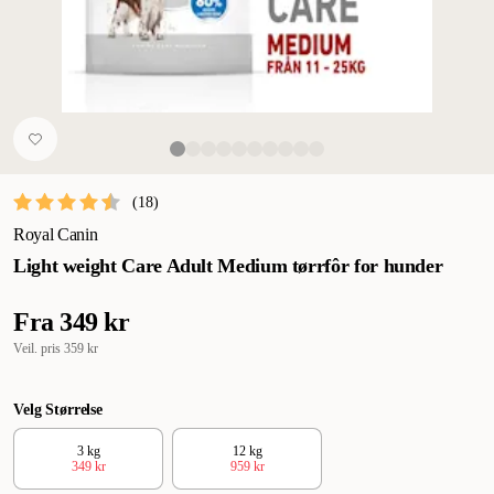
(
18
)
Royal Canin
Light weight Care Adult Medium tørrfôr for hunder
Fra
349 kr
Veil. pris
359 kr
Velg Størrelse
3 kg
12 kg
349 kr
959 kr