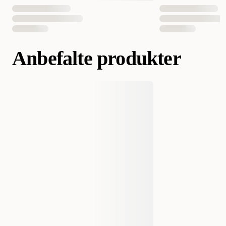
EAN nummer
3182550852319
3182550928588
Anbefalte produkter