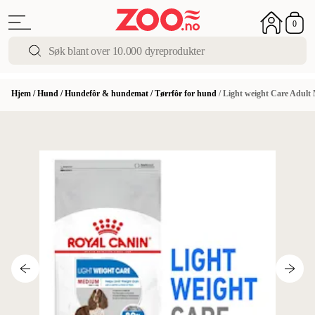
0
Hjem
/
Hund
/
Hundefôr & hundemat
/
Tørrfôr for hund
/
Light weight Care Adult