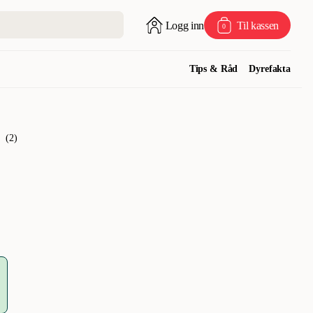
Logg inn
Til kassen
0
Tips & Råd
Dyrefakta
(
2
)