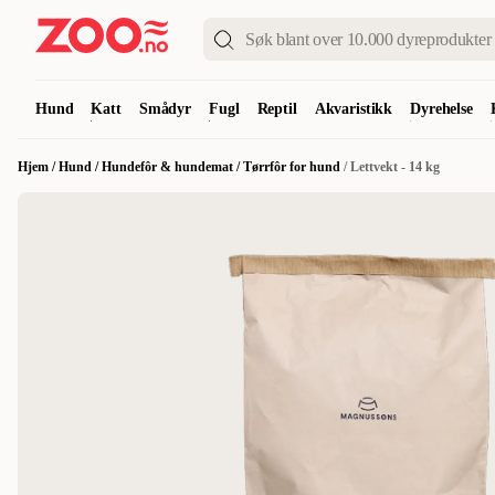
Hund
Katt
Smådyr
Fugl
Reptil
Akvaristikk
Dyrehelse
Hjem
/
Hund
/
Hundefôr & hundemat
/
Tørrfôr for hund
/
Lettvekt - 14 kg