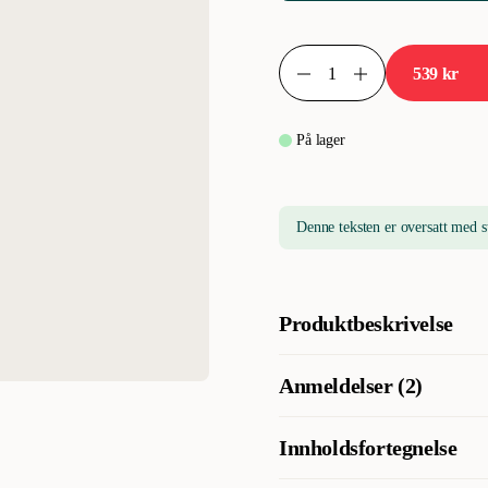
539 kr
På lager
Denne teksten er oversatt med s
Produktbeskrivelse
Et fullverdig fôr for hunder me
Anmeldelser (2)
på vår gård i Bro med kun sven
og helse.
Innholdsfortegnelse