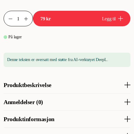
79 kr
Legg til
På lager
Denne teksten er oversatt med støtte fra AI-verktøyet DeepL.
Produktbeskrivelse
Plysj
Anmeldelser (0)
Med lyd
Spesielt robust og av høy kvalitet
Produktinformasjon