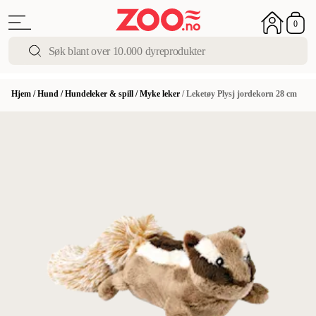
0
Hjem
/
Hund
/
Hundeleker & spill
/
Myke leker
/
Leketøy Plysj jordekorn 28 cm