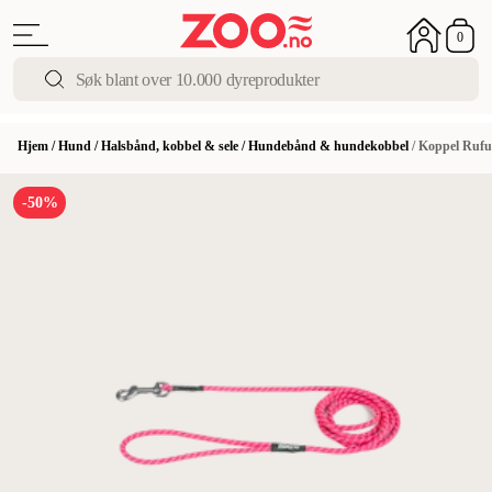
0
Hjem
/
Hund
/
Halsbånd, kobbel & sele
/
Hundebånd & hundekobbel
/
Koppel Rufu
-50%