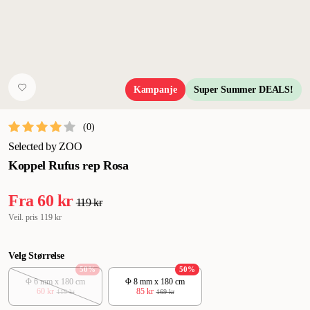
Kampanje
Super Summer DEALS!
(
0
)
Selected by ZOO
Koppel Rufus rep Rosa
Fra
60 kr
119 kr
Veil. pris
119 kr
Velg Størrelse
50
%
50
%
Φ 6 mm x 180 cm
Φ 8 mm x 180 cm
60 kr
85 kr
119 kr
169 kr