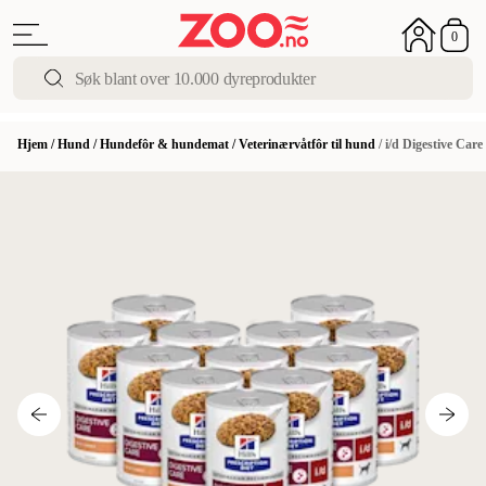
0
Hjem
/
Hund
/
Hundefôr & hundemat
/
Veterinærvåtfôr til hund
/
i/d Digestive Care