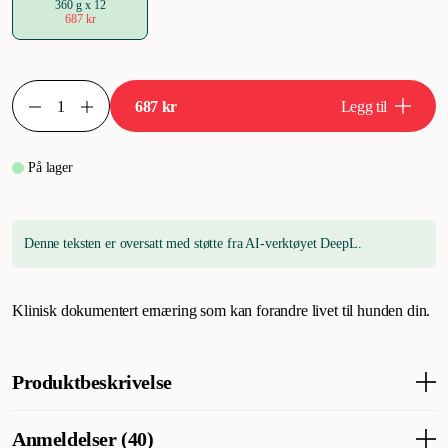
360 g x 12
687 kr
687 kr
Legg til
På lager
Denne teksten er oversatt med støtte fra AI-verktøyet DeepL.
Klinisk dokumentert ernæring som kan forandre livet til hunden din.
Produktbeskrivelse
Hills ID Digestive Care Turkey - Hundefôr - Hills kalkun våtfôr
Anmeldelser (40)
for voksne hunder med mageproblemer. Hills Canine Prescription