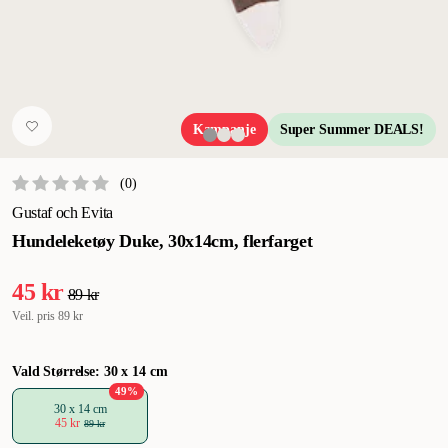
Kampanje
Super Summer DEALS!
(
0
)
Gustaf och Evita
Hundeleketøy Duke, 30x14cm, flerfarget
45 kr
89 kr
Veil. pris
89 kr
Vald Størrelse: 30 x 14 cm
49
%
30 x 14 cm
45 kr
89 kr