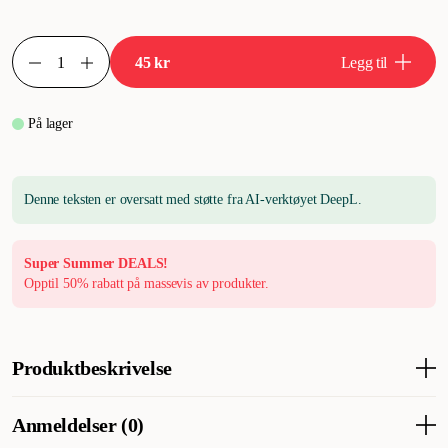
45 kr
Legg til
På lager
Denne teksten er oversatt med støtte fra AI-verktøyet DeepL.
Super Summer DEALS!
Opptil 50% rabatt på massevis av produkter.
Produktbeskrivelse
Gustaf & Evita Dog Toy Duke er en søt og interaktiv leke som er
Anmeldelser (0)
utformet som en sjarmerende rev. Den har grå og hvite detaljer og