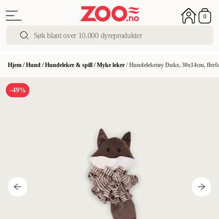
0
Hjem
/
Hund
/
Hundeleker & spill
/
Myke leker
/
Hundeleketøy Duke, 30x14cm, flerf
-49%