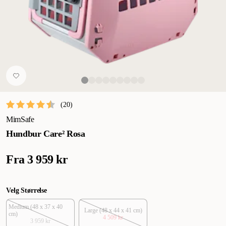
(
20
)
MimSafe
Hundbur Care² Rosa
Fra
3 959 kr
Velg Størrelse
Medium (48 x 37 x 40
Large (48 x 44 x 41 cm)
cm)
4 509 kr
3 959 kr