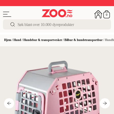
Sommerens beste tilbud
Siste sjansen
Opptil 50%
0
Hjem
/
Hund
/
Hundebur & transportvesker
/
Bilbur & hundetransportbur
/
Hundb