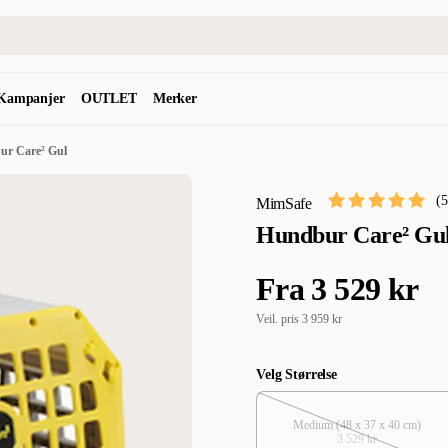
Kampanjer
OUTLET
Merker
ur Care² Gul
(
5
MimSafe
Hundbur Care² Gu
Fra
3 529 kr
Veil. pris
3 959 kr
Velg Størrelse
Medium (48 x 37 x 40 cm)
3 529 kr