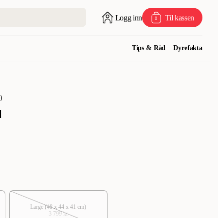
Logg inn
Til kassen
0
Tips & Råd
Dyrefakta
)
l
Large (48 x 44 x 41 cm)
3 799 kr