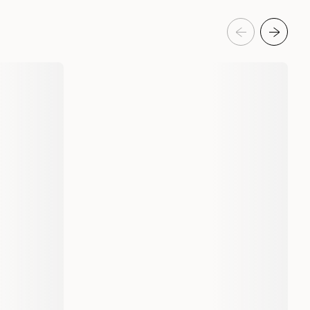
r deg å holde kontakten med kjæledyret ditt mens du kjører. Care²
nevnt – kundene er rett og slett fornøyde.
re mediummodell for kjæledyr opp til 5 kg og en større modell for
Hund
Hundebur & transportvesker
Bilbur & hundetransportbur
eldelser
MimSafe
55121
55131
Medium (48 x 37 x 40 cm)
Large (48 x 44 x 41 cm)
4600 gram
5600 gram
1 st
7350069120809
7350069120854