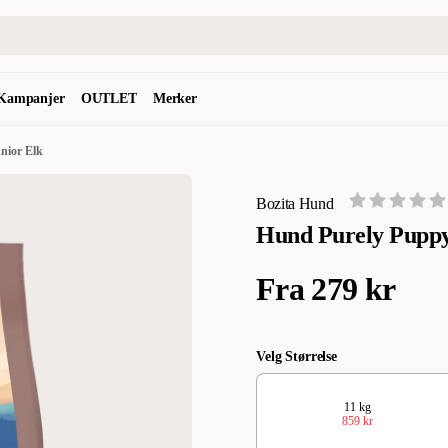
Kampanjer
OUTLET
Merker
nior Elk
Bozita Hund
Hund Purely Puppy
Fra
279 kr
Velg Størrelse
11 kg
859 kr