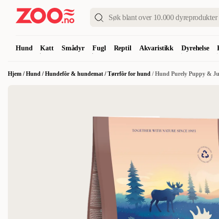
Hund
Katt
Smådyr
Fugl
Reptil
Akvaristikk
Dyrehelse
Hjem
/
Hund
/
Hundefôr & hundemat
/
Tørrfôr for hund
/
Hund Purely Puppy & Ju