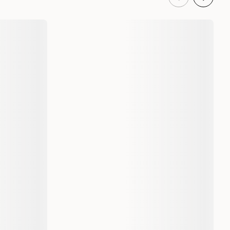
45023
45021
11 kg
2,5 kg
7311030450233
7311030450219