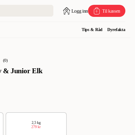
Logg inn
Til kassen
0
Tips & Råd
Dyrefakta
(
0
)
 & Junior Elk
2,5 kg
279 kr