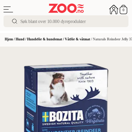
0
Hjem
/
Hund
/
Hundefôr & hundemat
/
Våtfôr & våtmat
/
Naturals Reindeer Jelly 3