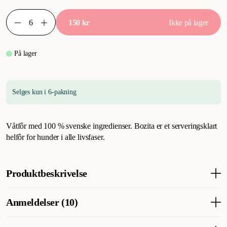
150 kr
Ikke på lager
På lager
Selges kun i 6-pakning
Våtfôr med 100 % svenske ingredienser. Bozita er et serveringsklart
helfôr for hunder i alle livsfaser.
Produktbeskrivelse
Reinsdyrfôr, som er både mørt og magert, gir reinsdyret en fyldig
Anmeldelser (10)
viltsmak. Bozita Dog Nat Reindeer Jelly er deilige måltider med
biter i gelé, tilberedt av naturlige ingredienser uten hvete, sukker,
soya eller fargestoffer.