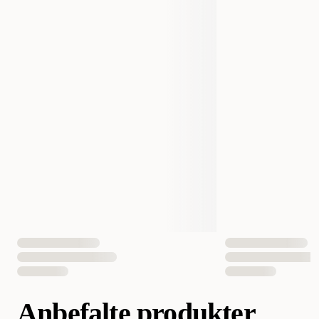
Størrelse
370 g
Dyrets alder
Voksen
Smak
Ren
Vekt
370 gram
Antall i pakken
1 st
EAN nummer
7300330042637
Anbefalte produkter