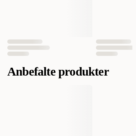
Fôrtype
Tørrfôr
Vekt
3000 gram
7500 gram
EAN nummer
3182550730587
3182550813020
Anbefalte produkter