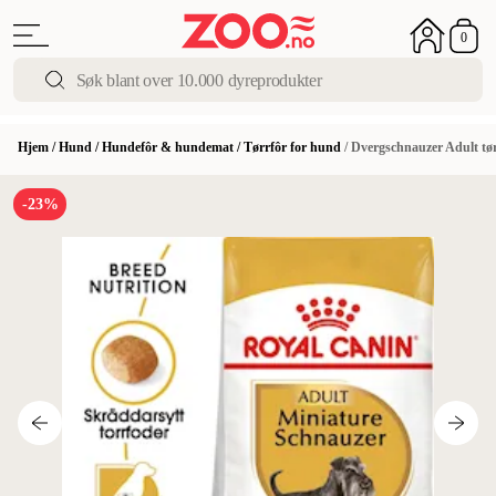
0
Hjem
/
Hund
/
Hundefôr & hundemat
/
Tørrfôr for hund
/
Dvergschnauzer Adult tør
-23%