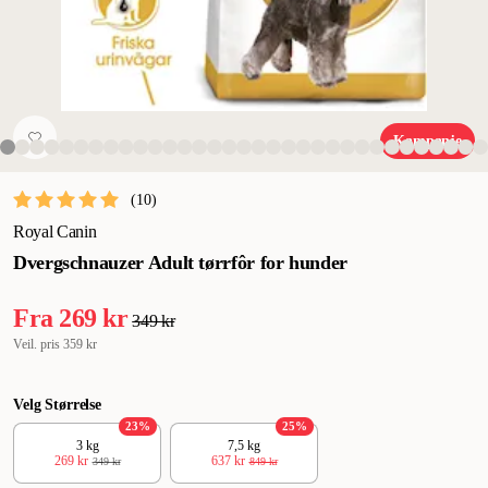
Kampanje
(
10
)
Royal Canin
Dvergschnauzer Adult tørrfôr for hunder
Fra
269 kr
349 kr
Veil. pris
359 kr
Velg Størrelse
23
%
25
%
3 kg
7,5 kg
269 kr
637 kr
349 kr
849 kr