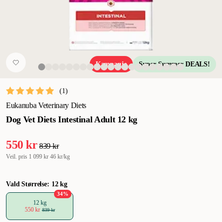
Kampanje
Super Summer DEALS!
(
1
)
Eukanuba Veterinary Diets
Dog Vet Diets Intestinal Adult 12 kg
550 kr
839 kr
Veil. pris
1 099 kr
46 kr/kg
Vald Størrelse: 12 kg
34
%
12 kg
550 kr
839 kr