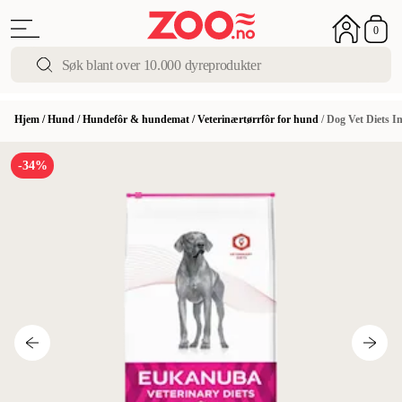
0
Hjem
/
Hund
/
Hundefôr & hundemat
/
Veterinærtørrfôr for hund
/
Dog Vet Diets In
-34%