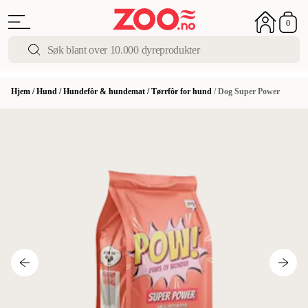
0
Hjem
/
Hund
/
Hundefôr & hundemat
/
Tørrfôr for hund
/
Dog Super Power