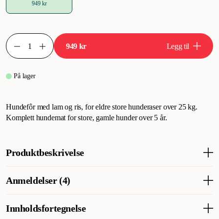
949 kr
949 kr
Legg til
På lager
Hundefôr med lam og ris, for eldre store hunderaser over 25 kg.
Komplett hundemat for store, gamle hunder over 5 år.
Produktbeskrivelse
Hundemat for eldre, mer følsomme hunder av alle raser.
Anmeldelser (4)
Eukanuba hundemat er egnet for følsomme hunder og inneholder
lam og ris for en sunn pels. Eukanuba Mature Large Breeds
Lamb & Rice tørrfôr reduserer dannelsen av plakk og tannstein
Innholdsfortegnelse
Hva synes andre kunder
hos hunder.