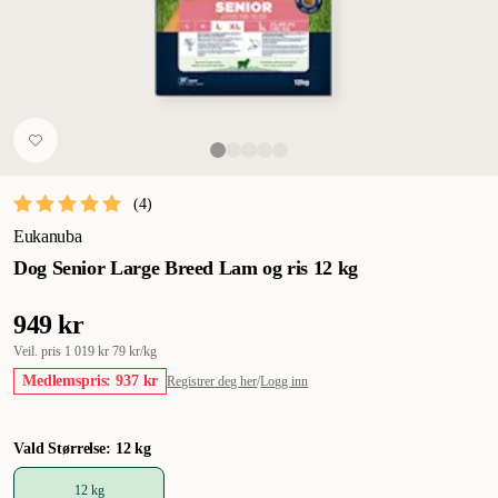
(
4
)
Eukanuba
Dog Senior Large Breed Lam og ris 12 kg
949 kr
Veil. pris
1 019 kr
79 kr/kg
Medlemspris: 937 kr
Registrer deg her
/
Logg inn
Vald Størrelse: 12 kg
12 kg