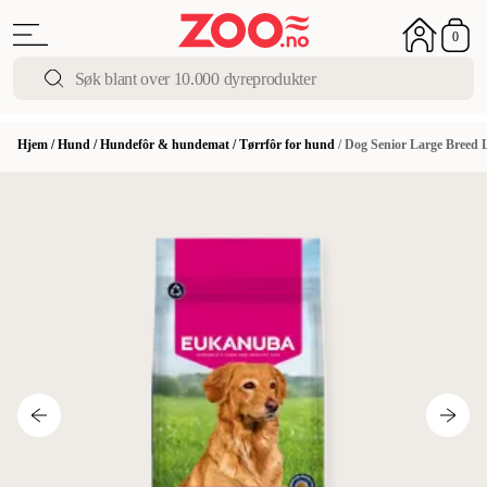
0
Hjem
/
Hund
/
Hundefôr & hundemat
/
Tørrfôr for hund
/
Dog Senior Large Breed L