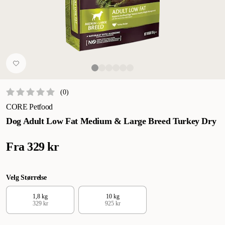
(
0
)
CORE Petfood
Dog Adult Low Fat Medium & Large Breed Turkey Dry
Fra
329 kr
Velg Størrelse
1,8 kg
10 kg
329 kr
925 kr