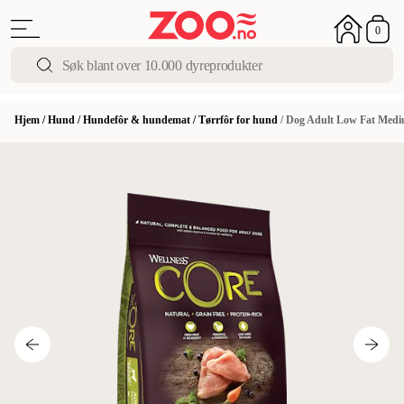
0
Hjem
/
Hund
/
Hundefôr & hundemat
/
Tørrfôr for hund
/
Dog Adult Low Fat Medi