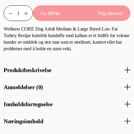
Fra
329 kr
Velg alternativ
Wellness CORE Dog Adult Medium & Large Breed Low Fat
Turkey Recipe kornfritt hundefôr med kalkun er et fullfôr for voksne
hunder av middels og stor rase som er sterilisert, kastrert eller har
problemer med å holde en sunn vekt.
Produktbeskrivelse
Kalkun, tørrfôr - Wellness Core hundemat med kalkun for
Anmeldelser (0)
overvektige voksne, mellomstore og store hunder. Tørrfôr
fullpakket med protein og beriket med vitaminer, mineraler og
antioksidanter for å sikre at hunden din får den næringen den
Innholdsfortegnelse
trenger. Server tørrfôret uten eller sammen med velsmakende
våtfôr. Wellness CORE Dog Adult Low Fat Medium & Large
Kalkun 29 % (fersk kalkun 17 %, tørket kalkun 12 %), kylling 24
Næringsinnhold
Breed Turkey.
% (tørket kylling 17 %, kyllingsaus 5 %, kyllingfett 2 %), tørkede
poteter, erter, betemasse 4 %, potetprotein, fullfete linfrø,
Analytiske bestanddeler