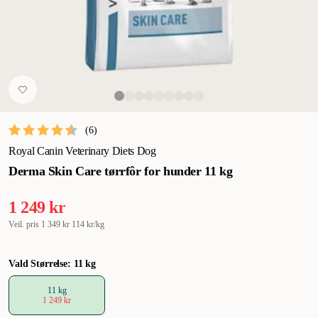
(
6
)
Royal Canin Veterinary Diets Dog
Derma Skin Care tørrfôr for hunder 11 kg
1 249 kr
Veil. pris
1 349 kr
114 kr/kg
Vald Størrelse: 11 kg
11 kg
1 249 kr