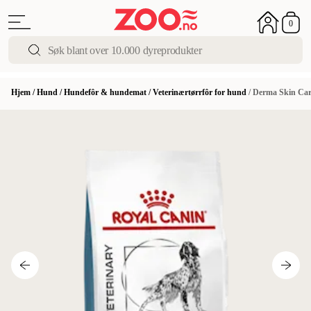
0
Hjem
/
Hund
/
Hundefôr & hundemat
/
Veterinærtørrfôr for hund
/
Derma Skin Care