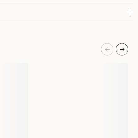
maken, og fôret brukes også gjerne som belønningsgodbit. Rask
 pris gjør det til et populært valg.
0 000IE Vit D3: 1 000IE Vit E: 350IE, Järnsulfat (II) monohydrat:
eldelser
nfri: (I: 2,5) mg, Kopparsulfat pentahydrat: (Cu: 15) mg,
200335001
200336001
 46) mg, Zinksulfat monohydrat: (Zn: 150) mg, Natriumselenit:: (Se:
Hund
Hundefôr & hundemat
Veterinærtørrfôr for hund
Purina Pro Plan Veterinary Diets
153516
152908
3 kg
11 kg
Tørrfôr
Hypoallergen smak