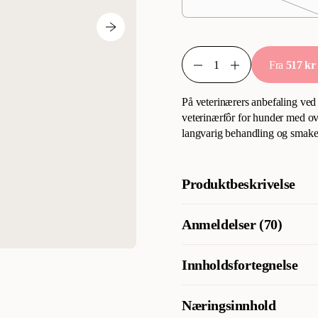
Fra
517 kr
På veterinærers anbefaling ved
veterinærfôr for hunder med ove
langvarig behandling og smaker
Produktbeskrivelse
På veterinærrådgivning for all
Anmeldelser (70)
veterinærfôr for hunder med ov
langtidsbehandling og er svær
Innholdsfortegnelse
Hva synes andre kunder
Canine HA Hypoallergenic er 
Maisstivelse*, hydrolysert soya
Næringsinnhold
mage eller kronisk tarmsykdo
fiskeolje. Alle ingrediensene e