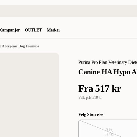
Kampanjer
OUTLET
Merker
 Allergenic Dog Formula
Purina Pro Plan Veterinary Diet
Canine HA Hypo Al
Fra
517 kr
Veil. pris
519 kr
Velg Størrelse
3 kg
517 kr