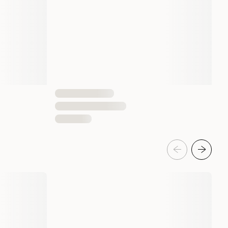
3000 gram
11000 gram
7613035153509
7613035152908