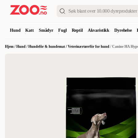
Hund
Katt
Smådyr
Fugl
Reptil
Akvaristikk
Dyrehelse
Hjem
/
Hund
/
Hundefôr & hundemat
/
Veterinærtørrfôr for hund
/
Canine HA Hypo