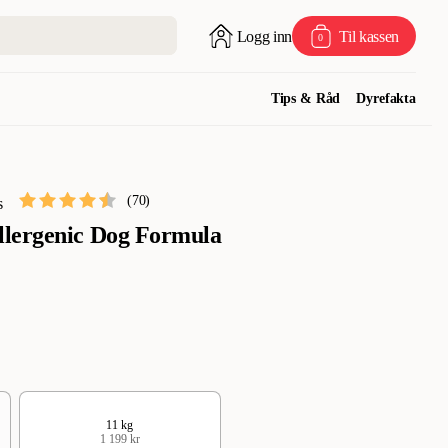
Logg inn
Til kassen
0
Tips & Råd
Dyrefakta
(
70
)
s
lergenic Dog Formula
11 kg
1 199 kr