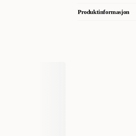
veterinær. Hundene elsker s
Proteinkilde
Näringsinnehåll
levering og konkurransedyktig
Produktinformasjon
TILLSATSER (per kg): Vit A: 3
AI-generert oppsummering av kundeanm
(Fe: 98) mg, Kalciumjodat vatte
Artikkelnummer
Mangansulfat monohydrat: (Mn:
0,14) mg - Antioxidanter
Kategori
Varemerke
Produsentens artikkelnummer
Størrelse
Fôrtype
Smak