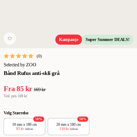
Kampanje
Super Summer DEALS!
(
0
)
Selected by ZOO
Bånd Rufus anti-skli grå
Fra
85 kr
169 kr
Veil. pris
169 kr
Velg Størrelse
50
%
50
%
10 mm x 180 cm
20 mm x 180 cm
85 kr
110 kr
169 kr
219 kr