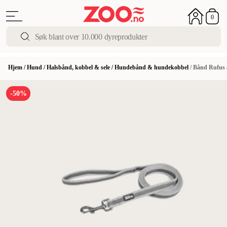
0
Hjem
/
Hund
/
Halsbånd, kobbel & sele
/
Hundebånd & hundekobbel
/
Bånd Rufus a
-50%