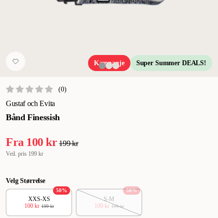
Kampanje
Super Summer DEALS!
(
0
)
Gustaf och Evita
Bånd Finessish
Fra
100 kr
199 kr
Veil. pris
199 kr
Velg Størrelse
50
%
50
%
XXS-XS
S-M
100 kr
100 kr
199 kr
199 kr