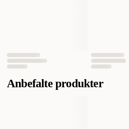
Volum
250 ml
EAN nummer
3597134005263
Anbefalte produkter