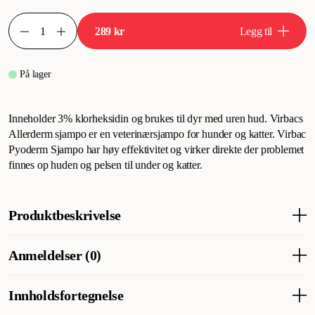
289 kr
Legg til
På lager
Inneholder 3% klorheksidin og brukes til dyr med uren hud. Virbacs
Allerderm sjampo er en veterinærsjampo for hunder og katter. Virbac
Pyoderm Sjampo har høy effektivitet og virker direkte der problemet
finnes op huden og pelsen til under og katter.
Produktbeskrivelse
Klorheksidinsjampo - inneholder 3 % klorheksidin og brukes til
Anmeldelser (0)
dyr med uren hud. Virbac Allerderm sjampo er en
veterinærsjampo for hund og katt. Virbac Pyoderm sjampo har
høy effektivitet og virker direkte der problemet er på hundens
Innholdsfortegnelse
eller kattens hud og pels.