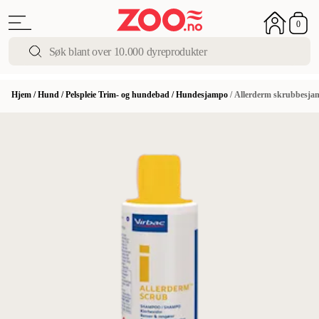
0
Hjem
/
Hund
/
Pelspleie Trim- og hundebad
/
Hundesjampo
/
Allerderm skrubbesja