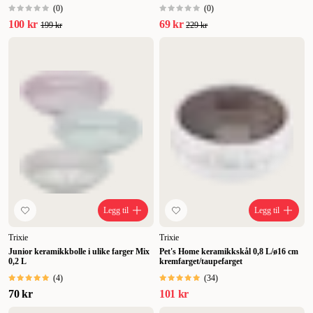
(
0
)
(
0
)
100 kr
69 kr
199 kr
229 kr
Legg til
Legg til
Trixie
Trixie
Junior keramikkbolle i ulike farger Mix
Pet's Home keramikkskål 0,8 L/ø16 cm
0,2 L
kremfarget/taupefarget
(
4
)
(
34
)
70 kr
101 kr