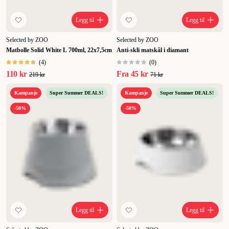
Legg til
Legg til
Selected by ZOO
Selected by ZOO
Matbolle Solid White L 700ml, 22x7,5cm
Anti-skli matskål i diamant
(
4
)
(
0
)
110 kr
Fra
45 kr
219 kr
71 kr
Kampanje
Super Summer DEALS!
Kampanje
Super Summer DEALS!
-50%
-50%
Legg til
Legg til