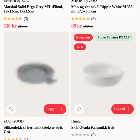
Selected by ZOO
Selected by ZOO
Matskål Solid Ergo Grey M/L 450ml,
Mat- og vannskål Ripple White M 350
19x12cm, 19x12cm
ml, 17,5x6,5 cm
(
3
)
(
3
)
110 kr
85 kr
219 kr
169 kr
Kampanje
Super Summer DEALS!
-50%
Legg til
Legg til
ZOO GOOD
Hunter
Silikonlokk til hermetikkbokser Soft,
Skål Ovada Keramikk hvit
Grå
(
0
)
(
1
)