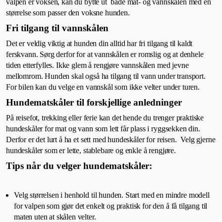
valpen er voksen, kan du bytte ut både mat- og vannskålen med en
størrelse som passer den voksne hunden.
Fri tilgang til vannskålen
Det er veldig viktig at hunden din alltid har fri tilgang til kaldt
ferskvann. Sørg derfor for at vannskålen er romslig og at denhele
tiden etterfylles. Ikke glem å rengjøre vannskålen med jevne
mellomrom. Hunden skal også ha tilgang til vann under transport.
For bilen kan du velge en vannskål som ikke velter under turen.
Hundematskåler til forskjellige anledninger
På reisefot, trekking eller ferie kan det hende du trenger praktiske
hundeskåler for mat og vann som lett får plass i ryggsekken din.
Derfor er det lurt å ha et sett med hundeskåler for reisen. Velg gjerne
hundeskåler som er lette, stablebare og enkle å rengjøre.
Tips når du velger hundematskåler:
Velg størrelsen i henhold til hunden. Start med en mindre modell
for valpen som gjør det enkelt og praktisk for den å få tilgang til
maten uten at skålen velter.