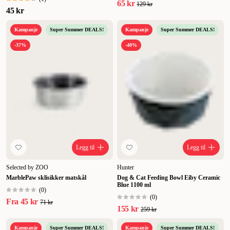
65 kr
129 kr
45 kr
Kampanje
Super Summer DEALS!
Kampanje
Super Summer DEALS!
-37%
-40%
Legg til
Legg til
Selected by ZOO
Hunter
MarblePaw sklisikker matskål
Dog & Cat Feeding Bowl Eiby Ceramic
Blue 1100 ml
(
0
)
(
0
)
Fra
45 kr
71 kr
155 kr
259 kr
Kampanje
Super Summer DEALS!
Kampanje
Super Summer DEALS!