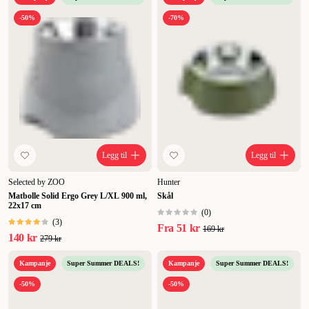
-50%
-70%
Legg til
Legg til
Selected by ZOO
Hunter
Matbolle Solid Ergo Grey L/XL 900 ml,
Skål
22x17 cm
(
0
)
(
3
)
Fra
51 kr
169 kr
140 kr
279 kr
Kampanje
Super Summer DEALS!
Kampanje
Super Summer DEALS!
-50%
-50%