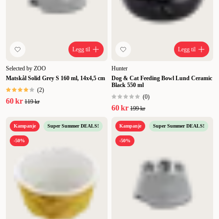
Legg til
Legg til
Selected by ZOO
Hunter
Matskål Solid Grey S 160 ml, 14x4,5 cm
Dog & Cat Feeding Bowl Lund Ceramic
Black 550 ml
(
2
)
(
0
)
60 kr
119 kr
60 kr
199 kr
Kampanje
Super Summer DEALS!
Kampanje
Super Summer DEALS!
-50%
-50%