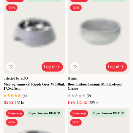
-50%
-50%
Legg til
Legg til
Selected by ZOO
Hunter
Mat- og vannskål Ripple Grey M 350ml,
Bowl Lisboa Ceramic MultiColored
17,5x6,5cm
Creme
(
3
)
(
0
)
85 kr
Fra
115 kr
169 kr
229 kr
Kampanje
Super Summer DEALS!
Kampanje
Super Summer DEALS!
-50%
-50%