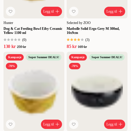
Legg til
Legg til
Hunter
Selected by ZOO
Dog & Cat Feeding Bowl Eiby Ceramic
Matbolle Solid Ergo Grey M 300ml,
Yellow 1100 ml
16x9cm
(
0
)
(
3
)
130 kr
85 kr
259 kr
169 kr
Kampanje
Super Summer DEALS!
Kampanje
Super Summer DEALS!
-70%
-70%
Legg til
Legg til