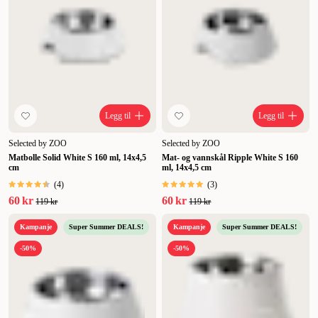
Legg til
Legg til
Selected by ZOO
Selected by ZOO
Matbolle Solid White S 160 ml, 14x4,5
Mat- og vannskål Ripple White S 160
cm
ml, 14x4,5 cm
(
4
)
(
3
)
60 kr
60 kr
119 kr
119 kr
Kampanje
Super Summer DEALS!
Kampanje
Super Summer DEALS!
-50%
-50%