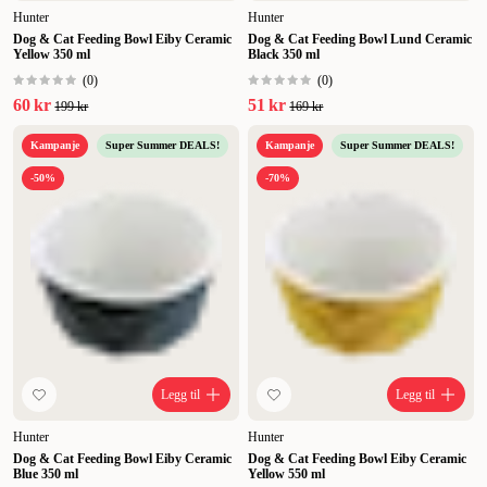
Hunter
Hunter
Dog & Cat Feeding Bowl Eiby Ceramic
Dog & Cat Feeding Bowl Lund Ceramic
Yellow 350 ml
Black 350 ml
(
0
)
(
0
)
60 kr
51 kr
199 kr
169 kr
Kampanje
Super Summer DEALS!
Kampanje
Super Summer DEALS!
-50%
-70%
Legg til
Legg til
Hunter
Hunter
Dog & Cat Feeding Bowl Eiby Ceramic
Dog & Cat Feeding Bowl Eiby Ceramic
Blue 350 ml
Yellow 550 ml