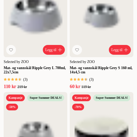
Legg til
Legg til
Selected by ZOO
Selected by ZOO
Mat- og vannskål Ripple Grey L 700ml,
Mat- og vannskål Ripple Grey S 160 ml,
22x7,5cm
14x4,5 cm
(
3
)
(
3
)
110 kr
60 kr
219 kr
119 kr
Kampanje
Super Summer DEALS!
Kampanje
Super Summer DEALS!
-50%
-70%