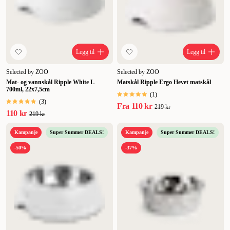
Legg til
Legg til
Selected by ZOO
Selected by ZOO
Mat- og vannskål Ripple White L
Matskål Ripple Ergo Hevet matskål
700ml, 22x7,5cm
(
1
)
(
3
)
Fra
110 kr
219 kr
110 kr
219 kr
Kampanje
Super Summer DEALS!
Kampanje
Super Summer DEALS!
-50%
-37%