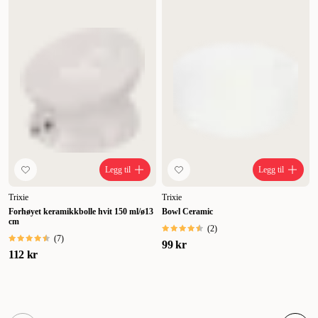
Legg til
Legg til
Trixie
Trixie
Forhøyet keramikkbolle hvit 150 ml/ø13
Bowl Ceramic
cm
(
2
)
(
7
)
99 kr
112 kr