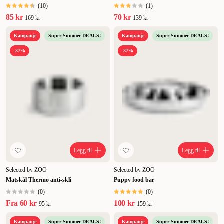
(
10
)
(
1
)
85 kr
70 kr
169 kr
139 kr
Kampanje
Super Summer DEALS!
Kampanje
Super Summer DEALS!
-37%
-37%
Legg til
Legg til
Selected by ZOO
Selected by ZOO
Matskål Thermo anti-skli
Puppy food bar
(
0
)
(
0
)
Fra
60 kr
100 kr
95 kr
159 kr
Kampanje
Super Summer DEALS!
Kampanje
Super Summer DEALS!