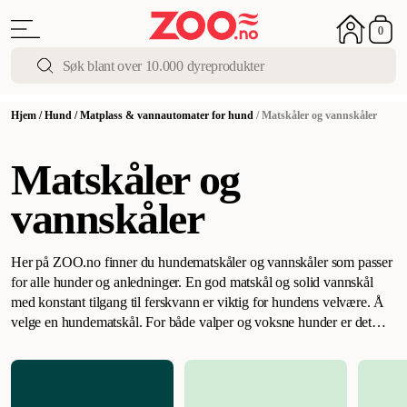
0
Hjem
/
Hund
/
Matplass & vannautomater for hund
/
Matskåler og vannskåler
Matskåler og
vannskåler
Her på ZOO.no finner du hundematskåler og vannskåler som passer
for alle hunder og anledninger. En god matskål og solid vannskål
med konstant tilgang til ferskvann er viktig for hundens velvære.
Å
velge en hundematskål
.
For både valper og voksne hunder er det
viktig at matplassen er en trygg plass og spesielt dedikert til dem.
Derfor bør du velge et fast sted hvor hunden alltid har tilgang til
ferskvann og hvor den kan spise i fred og ro.
La matskålen vokse
med hunden
.
Når du ønsker valpen velkommentil sitt nye hjem, bør