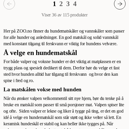
1
2
3
4
Viser 36 av 115
produkter
Her på ZOO.no finner du hundematskåler og vannskåler som passer
for alle hunder og anledninger. En god matskål og solid vannskål
med konstant tilgang til ferskvann er viktig for hundens velvære.
Å velge en hundematskål
For både valper og voksne hunder er det viktig at matplassen er en
trygg plass og spesielt dedikert til dem. Derfor bør du velge et fast
sted hvor hunden alltid har tilgang til ferskvann og hvor den kan
spise i fred og ro.
La matskålen vokse med hunden
Når du ønsker valpen velkommentil sitt nye hjem, bør du tenke på å
bruke en matskål som passer til små porsjoner mat. Valpen spiser lite
og ofte. Siden valper er lekne og liker å tygge på ting, er det en god
idé å velge en hundematskål som står støtt og ikke velter så lett. En
keramisk hundeskål er stabil og kan heller ikke tygges på. Når